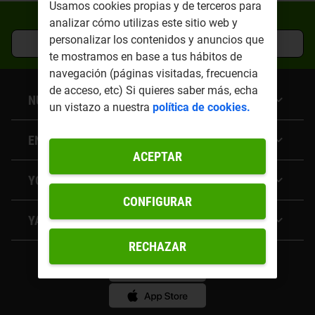
Usamos cookies propias y de terceros para
¿Quieres empezar a ahorrar?
analizar cómo utilizas este sitio web y
personalizar los contenidos y anuncios que
CONTRATAR GRATIS
te mostramos en base a tus hábitos de
navegación (páginas visitadas, frecuencia
de acceso, etc) Si quieres saber más, echa
NUESTRAS TARIFAS
un vistazo a nuestra
política de cookies.
Tarifa Estable de Luz
ENLACES DE INTERÉS
Tarifas de gas
ACEPTAR
Tarifa luz empresas
Preguntas frecuentes
Tarifa de energía + móvil
YOIGO LUZ Y GAS
Contacta con nosotros
Tarifas de Luz y Gas
Condiciones descuento en telefonía
CONFIGURAR
Tarifa de Luz segunda Vivienda
Plan Amigo
Tarifa de Luz comunidad de vecinos
YA SOY CLIENTE
¿Quiénes somos?
Compara tu factura de luz
RECHAZAR
Área de cliente
Compensación de huella de carbono
App de Yoigo LUZ Y GAS
Blog
Ver versión en Euskera