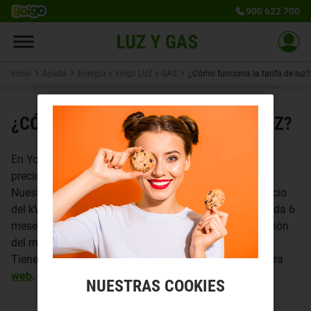
900 622 700
Inicio
Ayuda
Energía y Yoigo LUZ y GAS
¿Cómo funciona la tarifa de luz?
¿CÓMO FUNCIONA LA TARIFA DE LUZ?
En Yoigo LUZ y GAS te ofrecemos una tarifa de luz a
precio estable para cubrir tus necesidades..
Nuestra
Tarifa Estable de Luz
mantiene el mismo precio
del kWh a todas horas, sin variaciones mensuales. Cada 6
meses revisamos el precio para ajustarnos a la situación
del mercado.
Tienes más información sobre nuestra tarifa en nuestra
web
.
NUESTRAS COOKIES