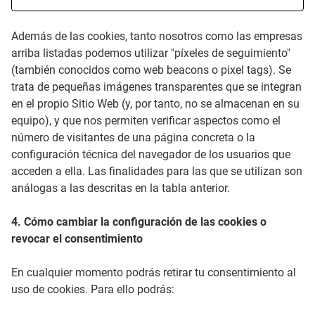
Información
: Dirección IP
Finalidad
: Almacenar idioma preferido, identificar
Lista de cookies
Además de las cookies, tanto nosotros como las empresas
sesión y registrar la aceptación de la política de
arriba listadas podemos utilizar "píxeles de seguimiento"
cookies.
Una cookie es un fragmento pequeño de
(también conocidos como web beacons o pixel tags). Se
Duración
: Permanente
datos (archivos de texto) que un sitio web,
trata de pequeñas imágenes transparentes que se integran
Caducidad
: Hasta 1 año
cuando es visitado por un usuario, le
en el propio Sitio Web (y, por tanto, no se almacenan en su
Transferencia fuera de la UE
: No
pregunta a su navegador para
equipo), y que nos permiten verificar aspectos como el
almacenarse en su dispositivo y así
número de visitantes de una página concreta o la
configuración técnica del navegador de los usuarios que
recordar información acerca de usted,
acceden a ella. Las finalidades para las que se utilizan son
como por ejemplo la preferencia de idioma
análogas a las descritas en la tabla anterior.
o su información para iniciar sesión. Estas
cookies son establecidas por nosotros, y se
4. Cómo cambiar la configuración de las cookies o
llaman cookies de primeras partes.
revocar el consentimiento
También usamos cookies de terceras
En cualquier momento podrás retirar tu consentimiento al
partes (que son cookies de un dominio
uso de cookies. Para ello podrás:
diferente al dominio del sitio web que está
visitando) para nuestros estudios de