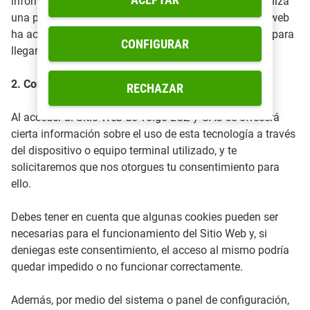
información anónima acerca de cómo un visitante utiliza
una página web. Por ejemplo, desde qué otra página web
ha accedido, o si ha utilizado un "banner" publicitario para
CONFIGURAR
llegar a ésta.
2. Consentimiento
RECHAZAR
Al acceder al Sitio Web de Yoigo LUZ y GAS se ofrecerá
cierta información sobre el uso de esta tecnología a través
del dispositivo o equipo terminal utilizado, y te
solicitaremos que nos otorgues tu consentimiento para
ello.
Debes tener en cuenta que algunas cookies pueden ser
necesarias para el funcionamiento del Sitio Web y, si
deniegas este consentimiento, el acceso al mismo podría
quedar impedido o no funcionar correctamente.
Además, por medio del sistema o panel de configuración,