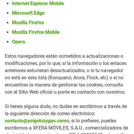
Internet Explorer Mobile
cookies, pero algunas partes del sitio web
Microsoft Edge
no funcionarán. Estas cookies no guardan
Mozilla Firefox
ninguna información personal identificable.
Mozilla Firefox Mobile
Cookies
Opera
estrictamente
yoigoluzygas.com
necesarias
Estos navegadores están sometidos a actualizaciones o
OptanonAlertBoxClosed
,
modificaciones, por lo que, si la información o los enlaces
OptanonConsent
anteriores estuvieran desactualizados, o si tu navegador
no está en esta lista (Konqueror, Arora, Flock, etc) o si no
Propia
encuentras la manera de gestionar las cookies, consulta
con el Sitio Web oficial o ponte en contacto con nosotros.
364 Días, 364 Días
Si tienes alguna duda, no dudes en escribirnos a través de
la siguiente dirección de correo electrónico:
clientes.yoigoluzygas.com
contacto@yoigoluzygas.com
o, si lo prefieres, puedes
escribirnos a XFERA MÓVILES, S.A.U., comercializadora de
XSRF-TOKEN