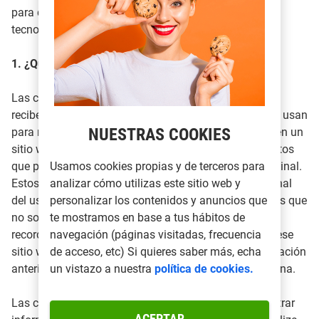
para que conozcas con mayor detalle el uso de esta
tecnología por Yoigo LUZ y GAS.
1. ¿Qué son las cookies?
Las cookies son pequeños archivos de datos que se
reciben en tu terminal desde el Sitio Web visitado y se usan
NUESTRAS COOKIES
para registrar ciertas interacciones de la navegación en un
sitio web, una aplicación móvil, etc., almacenando datos
Usamos cookies propias y de terceros para
que podrán ser actualizados y recuperados de tu terminal.
analizar cómo utilizas este sitio web y
Estos archivos se almacenan en el ordenador o terminal
personalizar los contenidos y anuncios que
del usuario y contienen datos, generalmente anónimos que
te mostramos en base a tus hábitos de
no son perjudiciales para tu equipo. Se utilizan para
navegación (páginas visitadas, frecuencia
recordar tus preferencias cuando vuelves a entrar en ese
de acceso, etc) Si quieres saber más, echa
sitio web, como el idioma seleccionado en una navegación
un vistazo a nuestra
política de cookies.
anterior, datos de acceso o personalización de la página.
Las cookies también pueden ser utilizadas para registrar
ACEPTAR