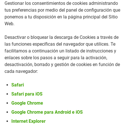
Gestionar los consentimientos de cookies administrando
anuncios y marketing. Específicamente,
tus preferencias por medio del panel de configuración que
usamos las cookies y otras tecnologías de
ponemos a tu disposición en la página principal del Sitio
seguimiento para los siguientes
Web.
propósitos:
Desactivar o bloquear la descarga de Cookies a través de
Cookies estrictamente necesarias
las funciones específicas del navegador que utilices. Te
facilitamos a continuación un listado de instrucciones y
Estas cookies son necesarias para que el
enlaces sobre los pasos a seguir para la activación,
sitio web funcione y no se pueden
desactivación, borrado y gestión de cookies en función de
desactivar en nuestros sistemas.
cada navegador:
Usualmente están configuradas para
Safari
responder a acciones hechas por usted
para recibir servicios, tales como ajustar
Safari para iOS
sus preferencias de privacidad, iniciar
Google Chrome
sesión en el sitio, o llenar formularios.
Google Chrome para Android e iOS
Usted puede configurar su navegador para
Internet Explorer
bloquear o alertar la presencia de estas