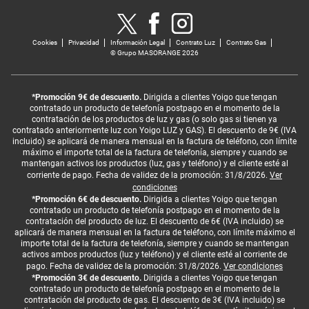
729 Días
Cookies
Privacidad
Información Legal
Contrato Luz
Contrato Gas
© Grupo MASORANGE 2026
Propias y de terceros para servir
*Promoción 9€ de descuento.
Dirigida a clientes Yoigo que tengan
publicidad
contratado un producto de telefonía postpago en el momento de la
contratación de los productos de luz y gas (o solo gas si tienen ya
contratado anteriormente luz con Yoigo LUZ y GAS). El descuento de 9€ (IVA
Estas cookies sirven para poder ofrecer
incluido) se aplicará de manera mensual en la factura de teléfono, con límite
publicidad dirigida y personalizada en
máximo el importe total de la factura de telefonía, siempre y cuando se
mantengan activos los productos (luz, gas y teléfono) y el cliente esté al
función del perfil de los usuarios o para
corriente de pago. Fecha de validez de la promoción: 31/8/2026.
Ver
condiciones
ofrecer publicidad no personalizada
*Promoción 6€ de descuento.
Dirigida a clientes Yoigo que tengan
cuando no tengamos un perfil de usuario.
contratado un producto de telefonía postpago en el momento de la
contratación del producto de luz. El descuento de 6€ (IVA incluido) se
Rechazar estas cookies no signiﬁca que el
aplicará de manera mensual en la factura de teléfono, con límite máximo el
importe total de la factura de telefonía, siempre y cuando se mantengan
usuario vea menos publicidad, pero la
activos ambos productos (luz y teléfono) y el cliente esté al corriente de
pago. Fecha de validez de la promoción: 31/8/2026.
Ver condiciones
publicidad que vea será más genérica y
*Promoción 3€ de descuento.
Dirigida a clientes Yoigo que tengan
menos enfocada a sus gustos.
contratado un producto de telefonía postpago en el momento de la
contratación del producto de gas. El descuento de 3€ (IVA incluido) se