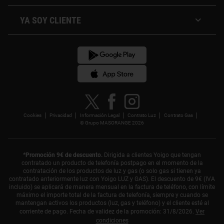
Condiciones descuento en telefonía
Tarifa de Luz segunda Vivienda
Plan Amigo
Tarifa de Luz comunidad de vecinos
YA SOY CLIENTE
¿Quiénes somos?
Compara tu factura de luz
Área de cliente
Compensación de huella de carbono
App de Yoigo LUZ Y GAS
Blog
Ver versión en Euskera
Cookies
Privacidad
Información Legal
Contrato Luz
Contrato Gas
© Grupo MASORANGE 2026
*Promoción 9€ de descuento.
Dirigida a clientes Yoigo que tengan
contratado un producto de telefonía postpago en el momento de la
contratación de los productos de luz y gas (o solo gas si tienen ya
contratado anteriormente luz con Yoigo LUZ y GAS). El descuento de 9€ (IVA
incluido) se aplicará de manera mensual en la factura de teléfono, con límite
máximo el importe total de la factura de telefonía, siempre y cuando se
mantengan activos los productos (luz, gas y teléfono) y el cliente esté al
corriente de pago. Fecha de validez de la promoción: 31/8/2026.
Ver
condiciones