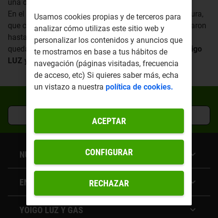
una deuda pendiente con ellos.
En el caso de que no sea así, pagarás una última factura,
Usamos cookies propias y de terceros para
que cubre el periodo desde la última vez que te la pasaron
analizar cómo utilizas este sitio web y
hasta la fecha del cambio a Yoigo LUZ y GAS. Así
personalizar los contenidos y anuncios que
quedaréis en paz y
podrás empezar a ahorrar con Yoigo
te mostramos en base a tus hábitos de
LUZ y GAS.
navegación (páginas visitadas, frecuencia
de acceso, etc) Si quieres saber más, echa
un vistazo a nuestra
política de cookies.
¿Quieres empezar a ahorrar?
CONTRATAR GRATIS
ACEPTAR
CONFIGURAR
NUESTRAS TARIFAS
Tarifa Estable de Luz
ENLACES DE INTERÉS
RECHAZAR
Tarifas de gas
Tarifa luz empresas
Preguntas frecuentes
Tarifa de energía + móvil
YOIGO LUZ Y GAS
Contacta con nosotros
Tarifas de Luz y Gas