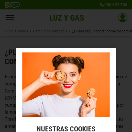
900 622 700
Inicio
Ayuda
Cambio de compañia
¿Puede seguir cobrándome mi compañ
¿PUEDE SEGUIR COBRÁNDOME MI
COMPAÑÍA ANTERIOR?
Es importante tener en cuenta que el proceso de cambio de
compañía eléctrica está regulado por la normativa de la
Comisión Nacional de los Mercados y la Competencia
(CNMC) y, por tanto, las empresas están obligadas a
cumplir con los plazos y procedimientos establecidos por
la normativa.
Tras haber realizado el
cambio de compañía eléctrica
, tu
anterior compañía solo puede seguir cobrándote si tienes
NUESTRAS COOKIES