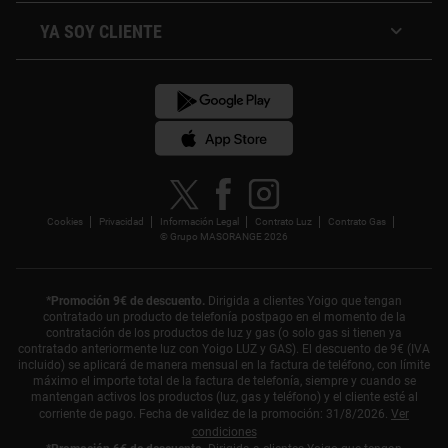
Tarifa de Luz segunda Vivienda
Plan Amigo
Tarifa de Luz comunidad de vecinos
YA SOY CLIENTE
¿Quiénes somos?
Compara tu factura de luz
Área de cliente
Compensación de huella de carbono
App de Yoigo LUZ Y GAS
Blog
Ver versión en Euskera
Cookies
Privacidad
Información Legal
Contrato Luz
Contrato Gas
© Grupo MASORANGE 2026
*Promoción 9€ de descuento.
Dirigida a clientes Yoigo que tengan
contratado un producto de telefonía postpago en el momento de la
contratación de los productos de luz y gas (o solo gas si tienen ya
contratado anteriormente luz con Yoigo LUZ y GAS). El descuento de 9€ (IVA
incluido) se aplicará de manera mensual en la factura de teléfono, con límite
máximo el importe total de la factura de telefonía, siempre y cuando se
mantengan activos los productos (luz, gas y teléfono) y el cliente esté al
corriente de pago. Fecha de validez de la promoción: 31/8/2026.
Ver
condiciones