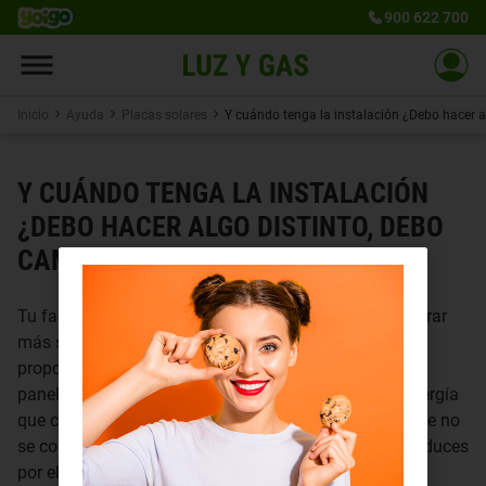
900 622 700
Inicio
Ayuda
Placas solares
Y cuándo tenga la instalación ¿Debo hacer a
Y CUÁNDO TENGA LA INSTALACIÓN
¿DEBO HACER ALGO DISTINTO, DEBO
CAMBIAR ALGO EN EL CONSUMO?
Tu factura bajará en cualquier caso, pero podrás ahorrar
más si adaptas tus hábitos para consumir una mayor
proporción de tu energía en las horas en los que tus
paneles están produciendo. La razón es simple, la energía
que compras por la noche tiene costes adicionales que no
se compensan al vender el exceso de energía que produces
por el día.