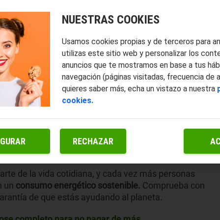
NUESTRAS COOKIES
Usamos cookies propias y de terceros para a
utilizas este sitio web y personalizar los cont
anuncios que te mostramos en base a tus háb
navegación (páginas visitadas, frecuencia de 
quieres saber más, echa un vistazo a nuestra
cookies.
IGURAR
RECHAZAR
A
rte de la vida cotidiana, y cada vez más personas
n un
consumo energético sostenible.
Comprueba con
garantía de que estás ayudando al planeta.
glose completo para no pagar de más