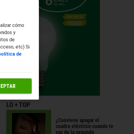
nalizar cómo
enidos y
itos de
acceso, etc) Si
política de
CEPTAR
LO + TOP
¿Conviene apagar el
cuadro eléctrico cuando te
vas de la segunda