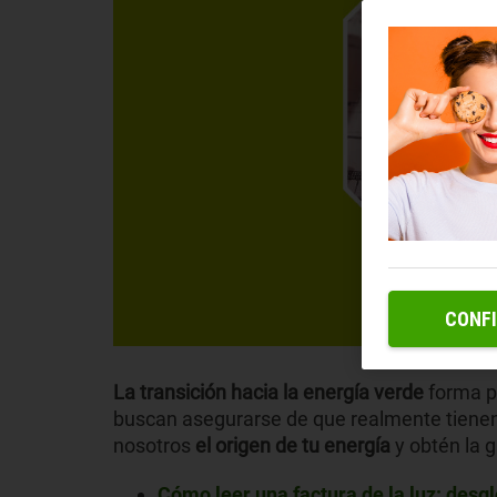
CONF
La transición hacia la energía verde
forma pa
buscan asegurarse de que realmente tiene
nosotros
el origen de tu energía
y obtén la 
Cómo leer una factura de la luz: des