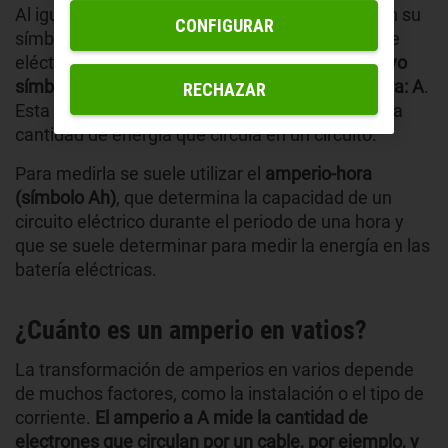
Al igual que la potencia se mide con el vatios (en su
CONFIGURAR
símbolo, W) y el voltaje en voltios (V), la corriente
eléctrica se controla mediante los
amperios, cuyo
símbolo se reduce a la primera letra de la palabra: A
.
RECHAZAR
Esta unidad de medida de la electricidad indica la
cantidad de energía que circula en un circuito.
Para medirla se suele utilizar el
amperio-hora
(símbolo Ah)
, que determina la capacidad de un
circuito eléctrico durante el periodo de una hora y
que se suele determinar para medir la energía en las
batería eléctricas.
¿Cuánto es un amperio en vatios?
La transformación de amperios en varios depende
de muchos factores, como la instalación o el tipo de
corriente.
El amperio a A mide la cantidad de
electrones que circulan por un cable, por ejemplo, y