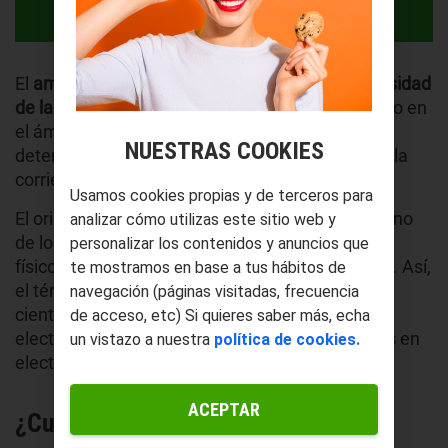
El
amperio
es una unidad de
medida de la intensidad
de la electricidad
. Su uso y aplicación es aplicado en
el ámbito internacional, siendo necesario para
NUESTRAS COOKIES
determinar la intensidad o el flujo de energía en la
corriente eléctrica entre dos puntos concretos.
Usamos cookies propias y de terceros para
El origen del término amperio se encuentra en uno
analizar cómo utilizas este sitio web y
de los padres de la electricidad: el matemático y
personalizar los contenidos y anuncios que
físico francés André-Marie Ampère (1775-1836). Así,
te mostramos en base a tus hábitos de
el término de amperio hace honor a este gran
navegación (páginas visitadas, frecuencia
científico, que formuló en 1827 la teoría del
de acceso, etc) Si quieres saber más, echa
electromagnetismo y que dejó grandes avances en
un vistazo a nuestra
política de cookies.
electricidad durante su vida.
ACEPTAR
¿Cuál es el símbolo del amperio?