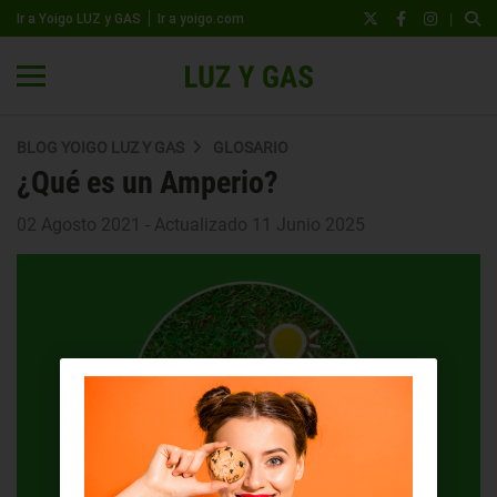
|
Ir a Yoigo LUZ y GAS
Ir a yoigo.com
BLOG YOIGO LUZ Y GAS
GLOSARIO
¿Qué es un Amperio?
02 Agosto 2021 - Actualizado 11 Junio 2025