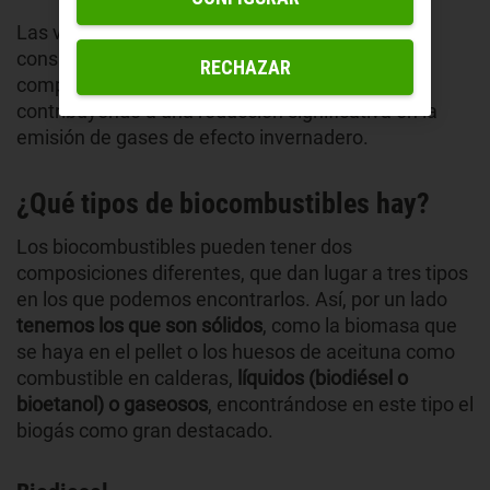
Las ventajas de estas fuentes es que son
considerablemente más sostenibles en
RECHAZAR
comparación con los combustibles fósiles,
contribuyendo a una reducción significativa en la
emisión de gases de efecto invernadero.
¿Qué tipos de biocombustibles hay?
Los biocombustibles pueden tener dos
composiciones diferentes, que dan lugar a tres tipos
en los que podemos encontrarlos. Así, por un lado
tenemos los que son sólidos
, como la biomasa que
se haya en el pellet o los huesos de aceituna como
combustible en calderas,
líquidos (biodiésel o
bioetanol) o gaseosos
, encontrándose en este tipo el
biogás como gran destacado.