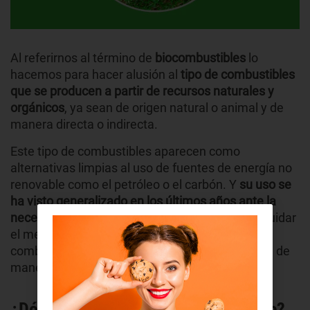
Al referirnos al término de
biocombustibles
lo
hacemos para hacer alusión al
tipo de combustibles
que se producen a partir de recursos naturales y
orgánicos
, ya sean de origen natural o animal y de
manera directa o indirecta.
Este tipo de combustibles aparecen como
alternativas limpias al uso de fuentes de energía no
renovable como el petróleo o el carbón. Y
su uso se
ha visto generalizado en los últimos años ante la
necesidad de frenar el calentamiento global
y cuidar
el medio ambiente. Así, estamos hablando de
combustibles renovables, que producen energía de
manera limpia y comprometida con el planeta.
¿Dónde se obtiene el biocombustible?