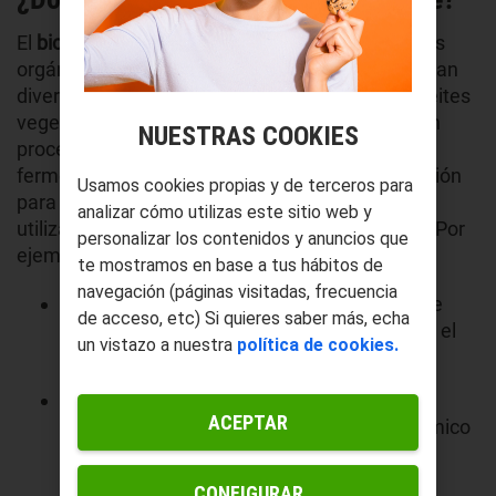
El
biocombustible
se obtiene de diversas fuentes
orgánicas y biomasa, lo que incluye materiales tan
diversos como plantas, residuos agrícolas, y aceites
vegetales usados. Estas fuentes renovables son
NUESTRAS COOKIES
procesadas a través de métodos como la
fermentación, la destilación y la transesterificación
Usamos cookies propias y de terceros para
para producir combustibles líquidos que pueden
analizar cómo utilizas este sitio web y
utilizarse en vehículos y generación de energía. Por
personalizar los contenidos y anuncios que
ejemplo:
te mostramos en base a tus hábitos de
navegación (páginas visitadas, frecuencia
Etanol
: Producido principalmente a partir de
de acceso, etc) Si quieres saber más, echa
cultivos ricos en azúcares o almidón, como el
un vistazo a nuestra
política de cookies.
maíz y la caña de azúcar.
Biodiésel
: Derivado de aceites vegetales y
ACEPTAR
grasas animales mediante un proceso químico
que separa la glicerina y forma ésteres de
ácidos grasos.
CONFIGURAR