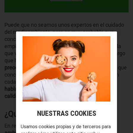
Puede que no seamos unos expertos en el cuidado
del medioambiente, pero es muy probable que
conceptos como el de la
calidad ambiental
empiecen a sonarnos bastante. La sociedad en la
que vivimos parece haber despertado de un letargo
que ha durado no pocas décadas y por fin
se
preocupa por el entorno que la rodea
. Esto hace que
conceptos como el de la calidad ambiental estén
cada vez en más discursos, pero…
¿de qué
hablamos exactamente cuando hablamos de
calidad ambiental?
NUESTRAS COOKIES
¿Qué es la calidad ambiental?
En realidad, para definir el concepto de
calidad
Usamos cookies propias y de terceros para
ambiental
basta con aplicar un poco de sentido