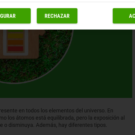
IGURAR
RECHAZAR
A
resente en todos los elementos del universo. En
mo los átomos está equilibrada, pero la exposición al
e o disminuya. Además, hay diferentes tipos.