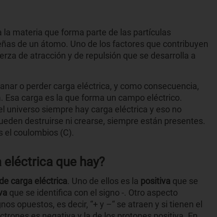
 la materia que forma parte de las partículas
ñas de un átomo. Uno de los factores que contribuyen
uerza de atracción y de repulsión que se desarrolla a
anar o perder carga eléctrica, y como consecuencia,
. Esa carga es la que forma un campo eléctrico.
l universo siempre hay carga eléctrica y eso no
ueden destruirse ni crearse, siempre están presentes.
s el coulombios (C).
 eléctrica que hay?
 de carga eléctrica
. Uno de ellos es la
positiva
que se
va
que se identifica con el signo -. Otro aspecto
os opuestos, es decir, “+ y –“ se atraen y si tienen el
trones es negativa y la de los protones positiva. En