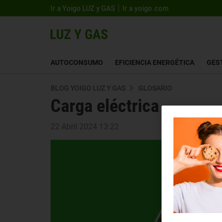
Ir a Yoigo LUZ y GAS
Ir a yoigo.com
AUTOCONSUMO
EFICIENCIA ENERGÉTICA
GES
BLOG YOIGO LUZ Y GAS
GLOSARIO
Carga eléctrica
22 Abril 2024 13:22