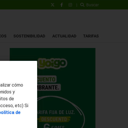
|
Buscar
COS
SOSTENIBILIDAD
ACTUALIDAD
TARIFAS
nalizar cómo
enidos y
itos de
acceso, etc) Si
política de