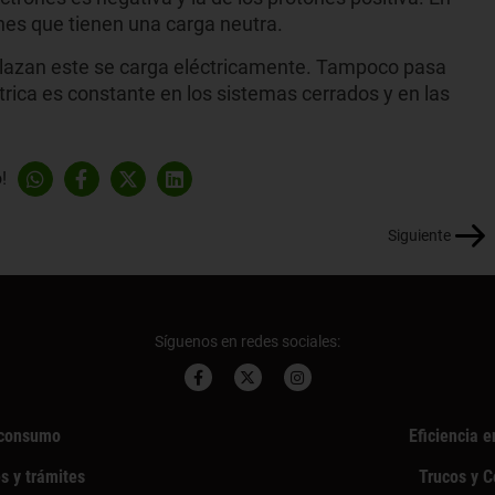
nes que tienen una carga neutra.
plazan este se carga eléctricamente. Tampoco pasa
trica es constante en los sistemas cerrados y en las
!
Siguiente
Síguenos en redes sociales:
consumo
Eficiencia e
s y trámites
Trucos y 