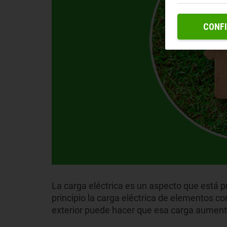
CONF
La carga eléctrica es un aspecto que está p
principio la carga eléctrica de elementos co
exterior puede hacer que esa carga aument