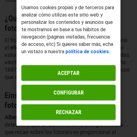
Usamos cookies propias y de terceros para
analizar cómo utilizas este sitio web y
¿Quién descubrió el efecto
personalizar los contenidos y anuncios que
fotoeléctrico?
te mostramos en base a tus hábitos de
navegación (páginas visitadas, frecuencia
El físico alemán Heinrich Hertz fue quien descubrió
de acceso, etc) Si quieres saber más, echa
el
efecto fotoeléctrico en un experimento
cuando
un vistazo a nuestra
política de cookies.
estudiaba la generación y la recepción de las ondas
electromagnéticas. Todo esto tuvo lugar en el año
1887, aunque posteriormente hubo otros científicos
ACEPTAR
que siguieron analizando este fenómeno.
CONFIGURAR
Einstein y su explicación del efecto
fotoeléctrico
RECHAZAR
Albert Einstein estudió el
efecto fotoeléctrico
y
determinó que un aumento de la energía cinética
que recae sobre los fotones es proporcional al