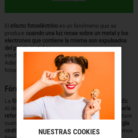
El
efecto fotoeléctrico
es un fenómeno que se
produce
cuando una luz recae sobre un metal y los
electrones que contiene la misma son expulsados
del propio metal.
Una vez que esto ocurre, esos
electrones reciben el nombre de fotoelectrones.
Además, ese proceso también se denomina
fotoemisión.
Fórmula del efecto fotoeléctrico
La
fórmula del efecto fotoeléctrico
es
EF= W0
+ Ec.
Al desglosarla
Ef
sería la
energía del fotón
,
W0
haría
referencia a la energía de extracción
que se produce
cuando se liberan los fotoelectrones y
Ec
la energía
cinética
que produce el movimiento de esos mismos
NUESTRAS COOKIES
fotones.