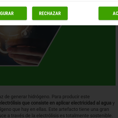
IGURAR
RECHAZAR
A
az de generar hidrógeno. Para producir este
ectrólisis que consiste en aplicar electricidad al agua
y
ígeno que hay en ellas. Este artefacto tiene una gran
e a través de la electrólisis es totalmente sostenible.