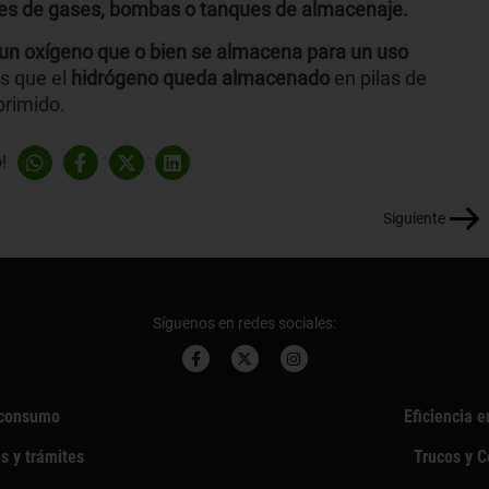
es de gases, bombas o tanques de almacenaje.
un oxígeno que o bien se almacena para un uso
as que el
hidrógeno queda almacenado
en pilas de
rimido.
!
Siguiente
Síguenos en redes sociales:
consumo
Eficiencia e
s y trámites
Trucos y 