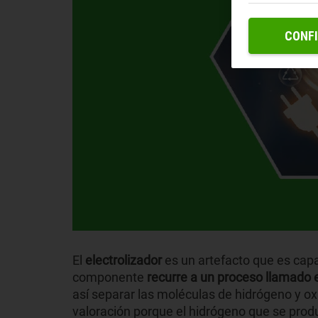
CONF
El
electrolizador
es un artefacto que es cap
componente
recurre a un proceso llamado el
así separar las moléculas de hidrógeno y ox
valoración porque el hidrógeno que se produc