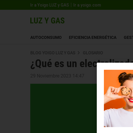
Ir a Yoigo LUZ y GAS
Ir a yoigo.com
AUTOCONSUMO
EFICIENCIA ENERGÉTICA
GES
BLOG YOIGO LUZ Y GAS
GLOSARIO
¿Qué es un electrolizad
29 Noviembre 2023 14:47