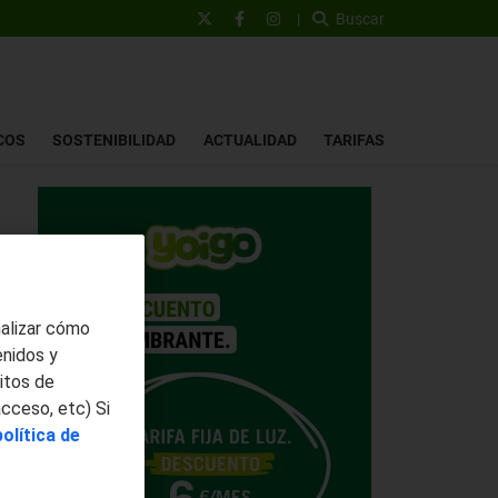
|
Buscar
COS
SOSTENIBILIDAD
ACTUALIDAD
TARIFAS
nalizar cómo
enidos y
itos de
acceso, etc) Si
política de