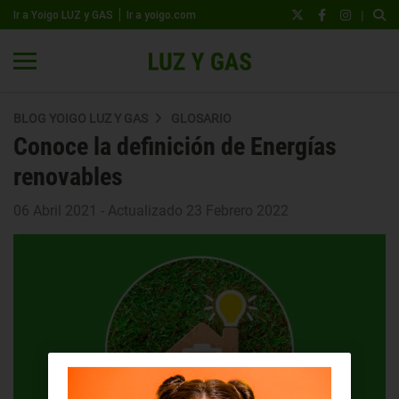
|
Ir a Yoigo LUZ y GAS
Ir a yoigo.com
BLOG YOIGO LUZ Y GAS
GLOSARIO
Conoce la definición de Energías
renovables
06 Abril 2021 - Actualizado 23 Febrero 2022