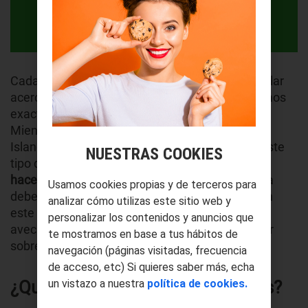
Cada vez es más habitual que escuchemos hablar
acerca de las
energías renovables,
¿pero sabemos
exactamente
qué son las energías renovables
?
Mientras que ya hay países en el mundo, como
Islandia, que funcionan consumiendo al 100% este
NUESTRAS COOKIES
tipo de energías,
España se ha comprometido a
hacerlo llegado el año 2050
. Eso sí, para 2030 ya
Usamos cookies propias y de terceros para
deberemos ofrecer unos resultados potentes en
analizar cómo utilizas este sitio web y
este sentido, así que ante el cambio que se
personalizar los contenidos y anuncios que
avecina… ¡os contamos todo lo que debéis saber
te mostramos en base a tus hábitos de
sobre ellas!
navegación (páginas visitadas, frecuencia
de acceso, etc) Si quieres saber más, echa
¿Qué son las energías renovables?
un vistazo a nuestra
política de cookies.