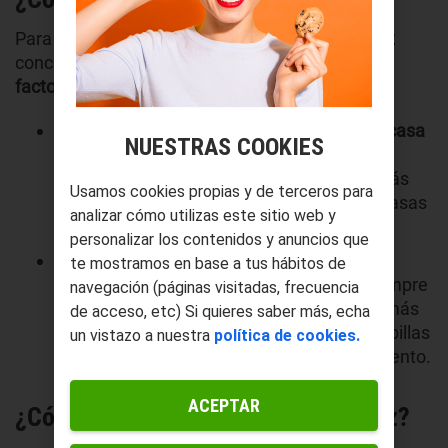
Para decantarse por un tipo de
generador de luz
concreto es necesario tener en cuenta
diversos
factores
.
El primero de ellos es el
material de su carcasa
NUESTRAS COOKIES
que puede ser de metal o de plástico, un
generador de luz de metal siempre será más
Usamos cookies propias y de terceros para
duradero, ya que los que cuentan con carcasas
analizar cómo utilizas este sitio web y
de plástico son más sensibles al desgaste.
personalizar los contenidos y anuncios que
También es importante revisar si los
te mostramos en base a tus hábitos de
rodamientos son de bolas o de agujas
, siempre
navegación (páginas visitadas, frecuencia
son más recomendables los de bolas y lo más
de acceso, etc) Si quieres saber más, echa
indicado es que tengan un diseño sin escobillas
un vistazo a nuestra
política de cookies.
porque estos necesitan menos mantenimiento.
ACEPTAR
¿Cómo funciona un generador de luz?