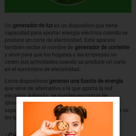
Un
generador de luz
es un dispositivo que tiene
capacidad para aportar energía eléctrica cuando se
produce un corte de electricidad. Este aparato
también recibe el nombre de
generador de corriente
y sirve para que los hogares y las empresas no
cesen sus actividades cuando se produce un corte
en el suministro de electricidad.
Estos dispositivos
generan una fuente de energía
que sirve de alternativa a la que aporta la red
eléctrica. Además, se pueden encontrar de
diferentes tipos, escoger uno u otro depende de
aspectos como el precio que tengan o el uso que se
les quiera dar.
¿Cómo elegir un generador de luz?