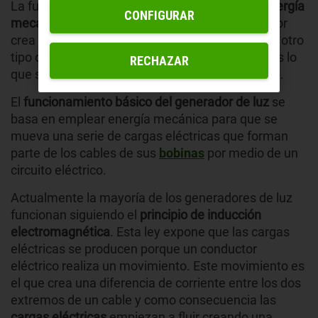
La función de este dispositivo es
convertir la energía
CONFIGURAR
mecánica en energía eléctrica
. Ningún generador
crea energía eléctrica, simplemente transforma otro
tipo de energía que recibe previamente y esto es lo
RECHAZAR
que sucede con el
generador de luz de una casa
.
El
funcionamiento básico del generador de luz
se
basa en emplear energía mecánica para que se
mueva una serie de cargas eléctricas que forman
parte de los cables de sus
bobinas
por medio de un
circuito eléctrico.
Actualmente la mayoría de los generadores de luz
funcionan siguiendo el
principio de inducción
electromagnética
. Esta ley expone que las cargas
eléctricas se producen porque un conductor
eléctrico realiza un movimiento. Este movimiento es
el que crea una diferencia de corriente entre los dos
extremos de un cable y como consecuencia las
cargas eléctricas
empiezan a fluir creando una