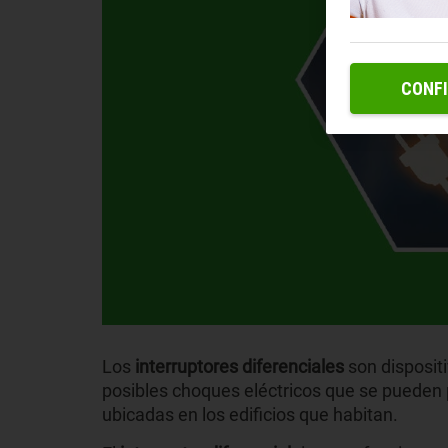
CONF
Los
interruptores diferenciales
son disposit
posibles choques eléctricos que se pueden 
ubicadas en los edificios que habitan.