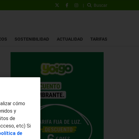
|
Buscar
COS
SOSTENIBILIDAD
ACTUALIDAD
TARIFAS
nalizar cómo
enidos y
itos de
acceso, etc) Si
política de