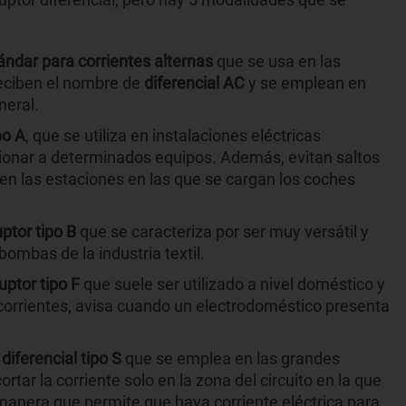
tándar para corrientes alternas
que se usa en las
reciben el nombre de
diferencial AC
y se emplean en
neral.
po A
, que se utiliza en instalaciones eléctricas
ionar a determinados equipos. Además, evitan saltos
en las estaciones en las que se cargan los coches
uptor tipo B
que se caracteriza por ser muy versátil y
mbas de la industria textil.
uptor tipo F
que suele ser utilizado a nivel doméstico y
corrientes, avisa cuando un electrodoméstico presenta
 diferencial tipo S
que se emplea en las grandes
rtar la corriente solo en la zona del circuito en la que
 manera que permite que haya corriente eléctrica para