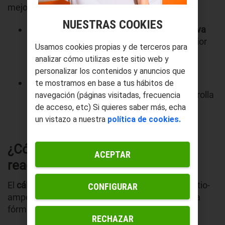
mejor
qué es la potencia reactiva.
NUESTRAS COOKIES
Una de ellas es la
potencia reactiva inductiva
que es aquella que se desarrolla en el interior
Usamos cookies propias y de terceros para
de un circuito inductivo y que queda en su
analizar cómo utilizas este sitio web y
interior. No es consumida ni creada.
personalizar los contenidos y anuncios que
La otra modalidad es la
potencia reactiva
te mostramos en base a tus hábitos de
capacitiva
que es la que se crea y se desarrolla
navegación (páginas visitadas, frecuencia
en un circuito capacitivo que es aquel que
de acceso, etc) Si quieres saber más, echa
opone resistencia a la corriente alterna.
un vistazo a nuestra
política de cookies.
¿Cómo se calcula la potencia
ACEPTAR
reactiva?
El
cálculo de la potencia reactiva
(medida en voltio-
CONFIGURAR
amperios reactivos, VAr) se realiza a través de la
fórmula Q = V x I x sin(φ), donde:
RECHAZAR