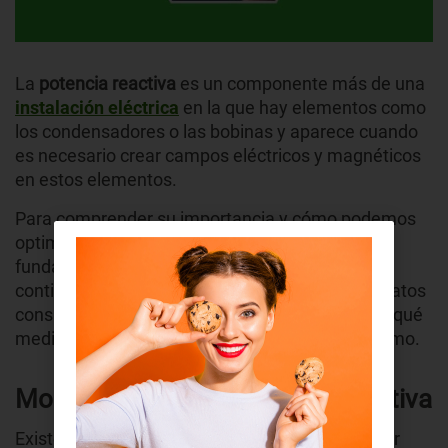
La
potencia reactiva
es un componente más de una
instalación eléctrica
en la que hay elementos como
los condensadores o las bobinas y aparece cuando
es necesario crear campos eléctricos y magnéticos
en estos elementos.
Para comprender su importancia y cómo podemos
optimizar su uso, es esencial adentrarse en sus
fundamentos y aplicaciones prácticas. A
continuación, exploraremos en detalle qué aparatos
consumen potencia reactiva, cómo se calcula y qué
medidas podemos tomar para reducir su consumo.
Modalidades de la potencia reactiva
Existen dos modalidades que ayudan a entender