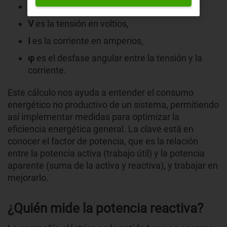
Q
es la potencia reactiva,
V
es la tensión en voltios,
I
es la corriente en amperios,
φ
es el desfase angular entre la tensión y la
corriente.
Este cálculo nos ayuda a entender el consumo
energético no productivo de un sistema, permitiendo
así implementar medidas para optimizar la
eficiencia energética general. La clave está en
conocer el factor de potencia, que es la relación
entre la potencia activa (trabajo útil) y la potencia
aparente (suma de la activa y reactiva), y trabajar en
mejorarlo.
¿Quién mide la potencia reactiva?