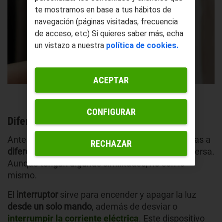
te mostramos en base a tus hábitos de
navegación (páginas visitadas, frecuencia
de acceso, etc) Si quieres saber más, echa
un vistazo a nuestra
política de cookies.
ACEPTAR
CONFIGURAR
Diferencias entre interruptor y conmutador
Antes que nada, es muy importante que aprendas a
RECHAZAR
diferenciar el interruptor del conmutador
y viceversa.
Aunque tengan algunas similitudes, no son lo
mismo.
El
interruptor
sirve para encender y apagar la luz
desde un solo mando
, además de desviar o
interrumpir la corriente eléctrica
. Este dispositivo