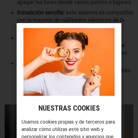
apagar las luces desde varios puntos o lugares.
Instalación sencilla
: este sistema es compatible
con la mayoría de cableados eléctricos de la
vivienda.
Durabilidad
: suele estar fabricado con
materiales altamente resistentes, por lo que
podrás darle mucho uso sin riesgo de averías.
Compatibilidad
: existen varios modelos de
interruptores conmutadores, por lo que podrás
elegir el que mejor se adapte al
tipo de bombilla
que tengas en casa.
NUESTRAS COOKIES
Usamos cookies propias y de terceros para
analizar cómo utilizas este sitio web y
personalizar los contenidos y anuncios que