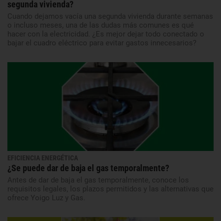
segunda vivienda?
Cuando dejamos vacía una segunda vivienda durante semanas
o incluso meses, una de las dudas más comunes es qué
hacer con la electricidad. ¿Es mejor dejar todo conectado o
bajar el cuadro eléctrico para evitar gastos innecesarios?
EFICIENCIA ENERGÉTICA
¿Se puede dar de baja el gas temporalmente?
Antes de dar de baja el gas temporalmente, conoce los
requisitos legales, los plazos permitidos y las alternativas que
ofrece Yoigo Luz y Gas.