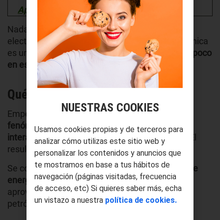
April 17, 2024
Nada más lejos de la realidad, mientras que la
electricidad es
una fuente de energía
, la electrónica
es una rama científica.
Vamos a profundizar un poco
en estos dos términos
.
Qué es la electricidad
NUESTRAS COOKIES
Empezamos con la electricidad, un
conjunto de
fenómenos naturales que se produce por la
Usamos cookies propias y de terceros para
interacción entre cargas positivas y negativas
. El
analizar cómo utilizas este sitio web y
resultado es que sea una fuente de energía.
personalizar los contenidos y anuncios que
te mostramos en base a tus hábitos de
Se considera que la electricidad es
una fuente de
navegación (páginas visitadas, frecuencia
energía secundaria
. Esto hace referencia a que
de acceso, etc) Si quieres saber más, echa
aprovecha la energía primaria (solar, eólica,
un vistazo a nuestra
política de cookies.
petróleo) para conseguir un fin concreto.