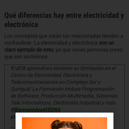
Qué diferencias hay entre electricidad y
electrónica
Los conceptos que están tan relacionados tienden a
confundirse. La electricidad y electrónica
son un
claro ejemplo de esto
, ya que varias personas creen
que son sinónimos.
🔌¡828 aprendices iniciaron su formación en el
Centro de Electricidad, Electrónica y
Telecomunicaciones en Complejo Sur y
Quiriguá! La Formación incluye Programación
de Software, Producción Multimedia, Sistemas
Tele Informáticos, Electricista Industrial y más.
#BienvenidosAlSENA
pic.twitter.com/5WyNi1nDt0
— SENABogotaDC (@SENABogotaDC)