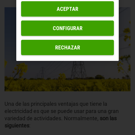
ACEPTAR
CONFIGURAR
RECHAZAR
Una de las principales ventajas que tiene la
electricidad es que se puede usar para una gran
variedad de actividades. Normalmente,
son las
siguientes
: