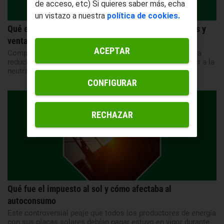
de acceso, etc) Si quieres saber más, echa
un vistazo a nuestra
política de cookies.
Qué es el autoconsumo compartido o colectivo: tipos y
ventajas
ACEPTAR
Comparte la instalación fotovoltaica con tus vecinos para
reducir el gasto, rentabilizar antes la inversión y contribuir a la
neutralidad de carbono.
CONFIGURAR
RECHAZAR
Qué fue el impuesto al sol y cómo afectaba al
autoconsumo
Este controversial peaje que todos los productores de energía
con sus placas solares debían pagar estuvo en vigor durante