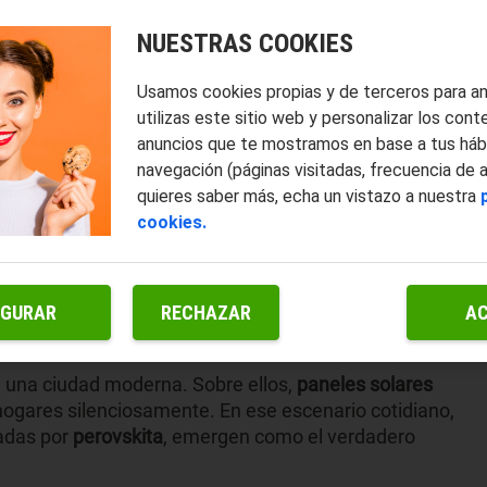
NUESTRAS COOKIES
Usamos cookies propias y de terceros para a
utilizas este sitio web y personalizar los cont
anuncios que te mostramos en base a tus háb
navegación (páginas visitadas, frecuencia de 
quieres saber más, echa un vistazo a nuestra
cookies.
IGURAR
RECHAZAR
A
de una ciudad moderna. Sobre ellos,
paneles solares
hogares silenciosamente. En ese escenario cotidiano,
adas por
perovskita
, emergen como el verdadero