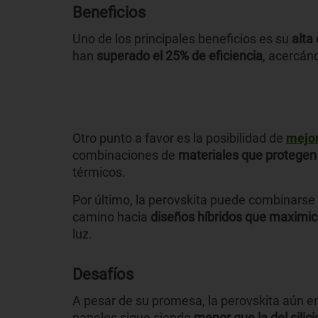
Beneficios
Uno de los principales beneficios es su
alta 
han
superado el 25% de eficiencia
, acercán
Otro punto a favor es la posibilidad de
mejor
combinaciones de
materiales que protegen
térmicos.
Por último, la perovskita puede combinarse
camino hacia
diseños híbridos que maximic
luz.
Desafíos
A pesar de su promesa, la perovskita aún e
paneles sigue siendo
menor que la del silici