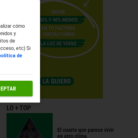
nalizar cómo
enidos y
itos de
acceso, etc) Si
política de
CEPTAR
LO + TOP
El cuarto que parece vivir
en otro clima