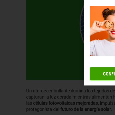
CONF
Un atardecer brillante ilumina los tejados 
capturan la luz dorada mientras alimentan 
las
células fotovoltaicas mejoradas,
impuls
protagonista del
futuro de la energía solar
.