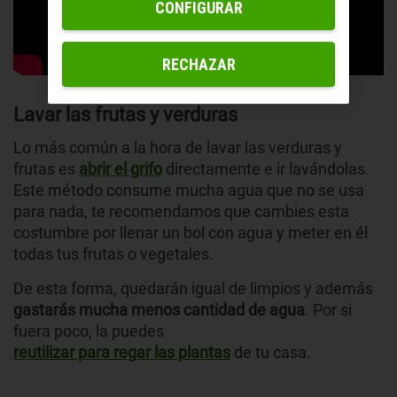
CONFIGURAR
RECHAZAR
Lavar las frutas y verduras
Lo más común a la hora de lavar las verduras y
frutas es
abrir el grifo
directamente e ir lavándolas.
Este método consume mucha agua que no se usa
para nada, te recomendamos que cambies esta
costumbre por llenar un bol con agua y meter en él
todas tus frutas o vegetales.
De esta forma, quedarán igual de limpios y además
gastarás mucha menos cantidad de agua
. Por si
fuera poco, la puedes
reutilizar para regar las plantas
de tu casa.