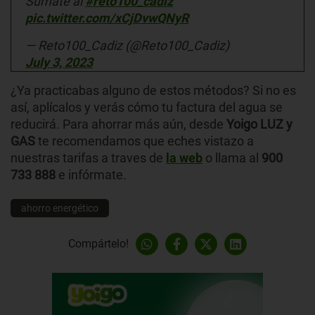
Súmate al
#reto100_cadiz
pic.twitter.com/xCjDvwQNyR
— Reto100_Cadiz (@Reto100_Cadiz)
July 3, 2023
¿Ya practicabas alguno de estos métodos? Si no es
así, aplícalos y verás cómo tu factura del agua se
reducirá. Para ahorrar más aún, desde
Yoigo LUZ y
GAS
te recomendamos que eches vistazo a
nuestras tarifas a traves de
la web
o llama al
900
733 888
e infórmate.
ahorro energético
Compártelo!