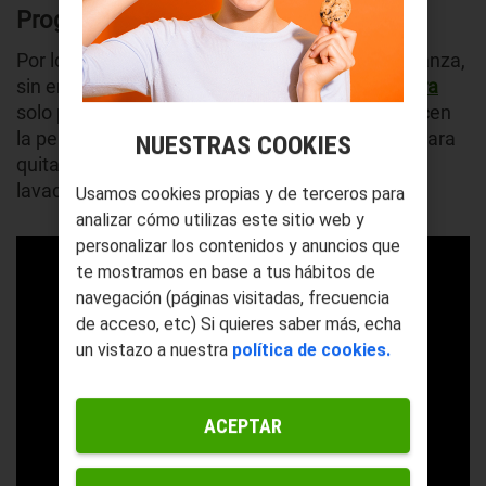
Programas cortos de lavadora
Por lo general nadie lava la ropa a la antigua usanza,
sin embargo, los
programas largos de la lavadora
solo para cuando tu ropa está sudada, no merecen
la pena. A menos que tenga manchas fuertes, para
NUESTRAS COOKIES
quitar el olor y el sudor solo necesitar el clásico
lavado rápido y en frío.
Usamos cookies propias y de terceros para
analizar cómo utilizas este sitio web y
personalizar los contenidos y anuncios que
te mostramos en base a tus hábitos de
navegación (páginas visitadas, frecuencia
de acceso, etc) Si quieres saber más, echa
un vistazo a nuestra
política de cookies.
ACEPTAR