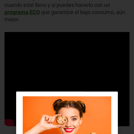
cuando esté lleno y si puedes hacerlo con un
programa ECO
que garantice el bajo consumo, aún
mejor.