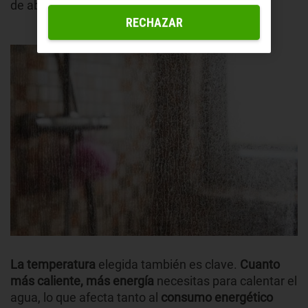
de abrir el agua, evitando el desperdicio.
RECHAZAR
La temperatura
elegida también es clave.
Cuanto
más caliente, más energía
necesitas para calentar el
agua, lo que afecta tanto al
consumo energético