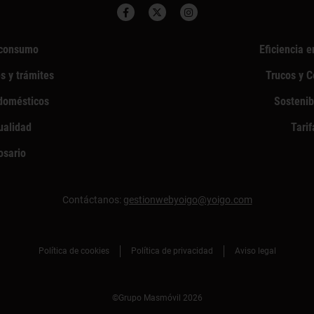
consumo
Eficiencia e
s y trámites
Trucos y 
domésticos
Sostenib
ualidad
Tarif
osario
Contáctanos:
gestionwebyoigo@yoigo.com
Política de cookies
Política de privacidad
Aviso legal
©Grupo Masmóvil 2026