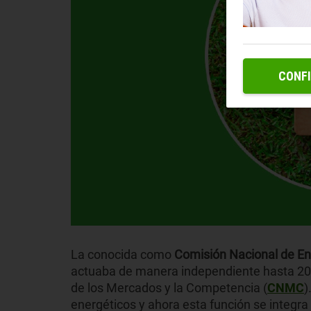
CONF
La conocida como
Comisión Nacional de Ene
actuaba de manera independiente hasta 2013
de los Mercados y la Competencia (
CNMC
)
energéticos y ahora esta función se integra