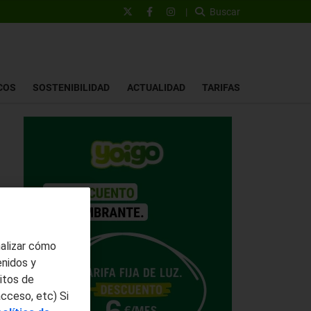
|
Buscar
COS
SOSTENIBILIDAD
ACTUALIDAD
TARIFAS
nalizar cómo
enidos y
itos de
acceso, etc) Si