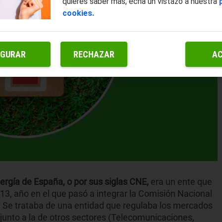
quieres saber más, echa un vistazo a nuestra
cookies.
IGURAR
RECHAZAR
A
rgía de España, o por sus siglas CNE,
era un ente que
, año en el que pasó a integrar la Comisión Nacional
. Se trataba de una entidad que regulaba los mercados
 junto a la de otros sectores (Telecomunicaciones,