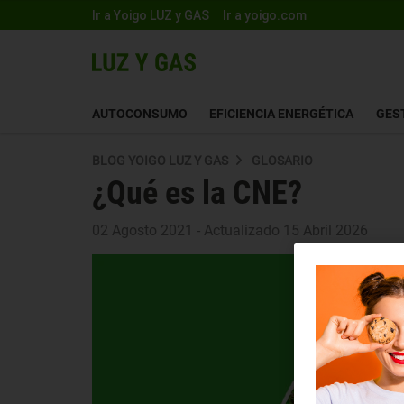
Ir a Yoigo LUZ y GAS
Ir a yoigo.com
AUTOCONSUMO
EFICIENCIA ENERGÉTICA
GES
BLOG YOIGO LUZ Y GAS
GLOSARIO
¿Qué es la CNE?
02 Agosto 2021 - Actualizado 15 Abril 2026