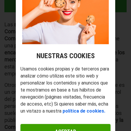
Las
siglas CNMC tienen un significado que es
Comisión Nacional de los Mercados y la
Competencia
. Se trata de un organismo que tiene
una presencia bastante destacada porque
se
encarga de preservar el buen funcionamiento de los
NUESTRAS COOKIES
mercados
. Además, llama la atención que realiza
esta labor con el objetivo de favorecer a las
Usamos cookies propias y de terceros para
empresas y a los consumidores.
analizar cómo utilizas este sitio web y
personalizar los contenidos y anuncios que
Otros
aspectos que destacan en la CNMC
es que es
te mostramos en base a tus hábitos de
un organismo público que está sometido al control
navegación (páginas visitadas, frecuencia
del parlamento, pero que tiene su propia
de acceso, etc) Si quieres saber más, echa
personalidad jurídica. A pesar de que estas siglas
un vistazo a nuestra
política de cookies.
suelen aparecer en muchos lugares o documentos
públicos, la
Comisión Nacional de los Mercados y la
Competencia
tan solo lleva operando 10 años.