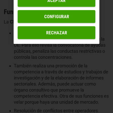
ACEPTAR
Funciones de la CNMC
CONFIGURAR
La
CNMC
realiza diferentes funciones:
RECHAZAR
Velar porque se aplique la normativa de la
defensa y de la competencia española y de la
UE. Para ello revisa la convocatoria de ayudas
públicas, penaliza las conductas restrictivas o
controla las concentraciones.
También realiza una promoción de la
competencia a través de estudios y trabajos de
investigación y de la elaboración de informes
sectoriales. Además, puede actuar como
órgano consultivo que promueve la
competencia efectiva. Otra de sus funciones es
velar porque haya una unidad de mercado.
Resolución de conflictos entre operadores