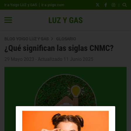
|
Ir a Yoigo LUZ y GAS
Ir a yoigo.com
BLOG YOIGO LUZ Y GAS
GLOSARIO
¿Qué significan las siglas CNMC?
29 Mayo 2023 - Actualizado 11 Junio 2025