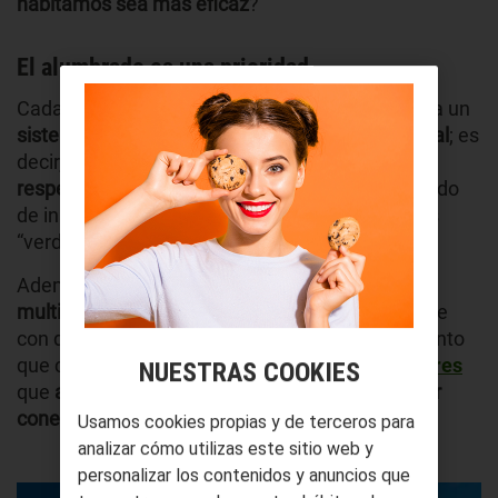
habitamos sea más eficaz
?
El alumbrado es una prioridad
Cada vez en más ciudades del mundo se adopta un
sistema de iluminación
LED
ecológico y funcional
; es
decir, uno compuesto por
alumbrado público
respetuoso con el medio ambiente
. Ello ha servido
de inspiración hacia la búsqueda de alternativas
“verdes”.
Además, dicha
fuente de luz permite completa
multifuncionalidad
: los focos pueden combinarse
con dispositivos como los sensores de movimiento
que controlan la luz y la ahorran, o
paneles solares
NUESTRAS COOKIES
que
alimentan el sistema sin necesidad de estar
conectados a la corriente.
Usamos cookies propias y de terceros para
analizar cómo utilizas este sitio web y
personalizar los contenidos y anuncios que