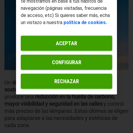
te mostramos en base a tus hábitos de
navegación (páginas visitadas, frecuencia
de acceso, etc) Si quieres saber más, echa
un vistazo a nuestra
política de cookies.
ACEPTAR
CONFIGURAR
RECHAZAR
Un
sistema de alumbrado público eficiente y
sostenible
, como el que proveen los focos LED,
produce una
reducción en la huella de carbono,
mayor visibilidad y seguridad en las calles
y control
más preciso de las lámparas. Estas últimas se eligen
para adaptarse a las necesidades y estéticas de
cada zona.