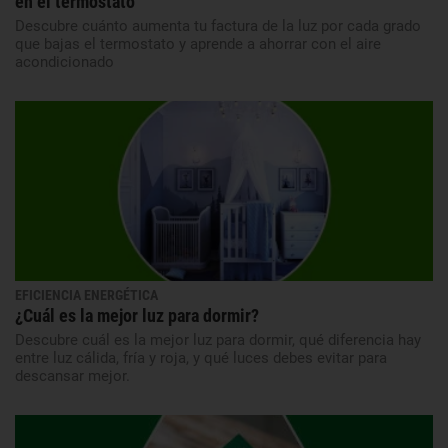
en el termostato
Descubre cuánto aumenta tu factura de la luz por cada grado
que bajas el termostato y aprende a ahorrar con el aire
acondicionado
EFICIENCIA ENERGÉTICA
¿Cuál es la mejor luz para dormir?
Descubre cuál es la mejor luz para dormir, qué diferencia hay
entre luz cálida, fría y roja, y qué luces debes evitar para
descansar mejor.