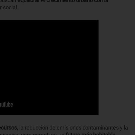
 buscan
equilibrar
el
crecimiento urbano
con la
r social.
recursos,
la reducción de emisiones contaminantes y la
 esencial para garantizar un
futuro más habitable.