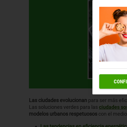
CONF
Las ciudades evolucionan
para ser más efic
Las soluciones verdes para las
ciudades so
modelos urbanos respetuosos
con el medio
Las tendencias en eficiencia energéti