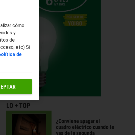
nalizar cómo
enidos y
itos de
acceso, etc) Si
política de
CEPTAR
LO + TOP
¿Conviene apagar el
cuadro eléctrico cuando te
vas de la segunda