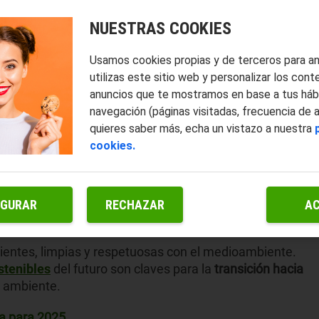
NUESTRAS COOKIES
Usamos cookies propias y de terceros para a
utilizas este sitio web y personalizar los cont
anuncios que te mostramos en base a tus háb
navegación (páginas visitadas, frecuencia de 
quieres saber más, echa un vistazo a nuestra
cookies.
IGURAR
RECHAZAR
A
ientes, limpias y respetuosas con el medioambiente.
stenibles
del futuro son claves para la
transición hacia
 ambiente.
ca para 2025