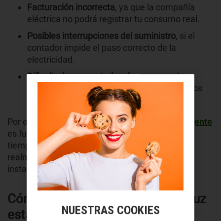
Facturación incorrecta
, ya que la compañía
eléctrica no podrá registrar tu consumo real.
Posibles interrupciones del suministro
, si el
contador impide el paso correcto de la
electricidad.
Dificultad para controlar el consumo
, algo
crítico si quieres ahorrar o ajustar tus hábitos
energéticos.
Por ello, aprender
cómo leer un contador inteligente
es fundamental detectar cualquier anomalía a
tiempo . Esto te permitirá verificar si el fallo está
realmente en el contador o en otra parte de la
instalación.
Cómo saber si el contador de la luz
NUESTRAS COOKIES
está roto