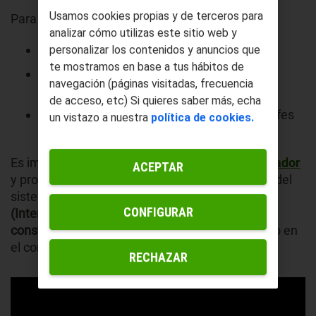
Usamos cookies propias y de terceros para
Para identificarlo, observa señales como:
analizar cómo utilizas este sitio web y
Pantalla apagada o sin respuesta.
personalizar los contenidos y anuncios que
te mostramos en base a tus hábitos de
Lecturas que no cambian aunque haya
navegación (páginas visitadas, frecuencia
consumo eléctrico.
de acceso, etc) Si quieres saber más, echa
Comportamiento extraño en la luz o enchufes
un vistazo a nuestra
política de cookies.
del hogar.
Es importante diferenciar entre fallos en el
contador
ACEPTAR
y problemas relacionados con otros elementos del
sistema eléctrico. Por ejemplo, si tienes un
ICP
CONFIGURAR
(Interruptor de Control de Potencia) activado
constantemente
, podría confundirse con un fallo en
el contador.
RECHAZAR