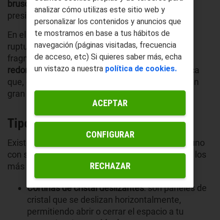
bruscos de temperatura
, posibles impactos y
analizar cómo utilizas este sitio web y
presiones estructurales.
personalizar los contenidos y anuncios que
te mostramos en base a tus hábitos de
En el improbable caso de que se produzca una
navegación (páginas visitadas, frecuencia
ruptura, este tipo de vidrio de seguridad se
de acceso, etc) Si quieres saber más, echa
fragmenta en
pequeños cristales granulares y
un vistazo a nuestra
política de cookies.
redondeados
, en lugar de astillarse. Esto significa
que, en caso de que se rompa, no representan un
gran preligro con el que te puedas cortar.
ACEPTAR
Tipos de Cortinas de Cristal
CONFIGURAR
Existen varios tipos de cortinas de cristal, cada uno
con sus características particulares. Algunos de los
RECHAZAR
más comunes incluyen:
Cortinas de cristal deslizantes
: son paneles de
cristal que se deslizan horizontalmente,
permitiendo abrir o cerrar el espacio a tu