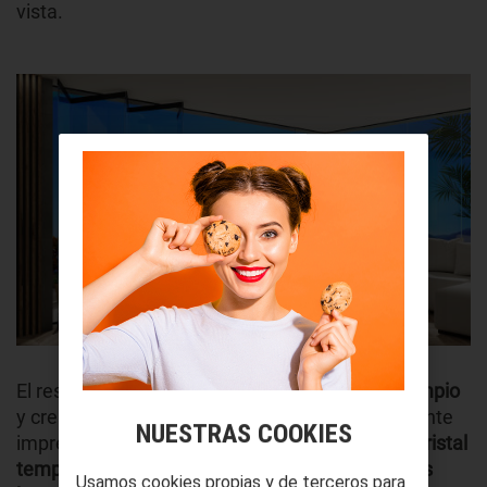
vista.
El resultado es un
acabado extremadamente limpio
y crea una sensación de amplitud verdaderamente
NUESTRAS COOKIES
impresionante. Estos paneles de vidrio son de
cristal
templado
, un material muy
resistente a cambios
Usamos cookies propias y de terceros para