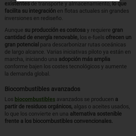
existentes
de transporte y almacenamiento,
lo que
facilita su integración
en flotas actuales sin grandes
inversiones en rediseño.
Aunque
su producción es costosa
y requiere
gran
cantidad de energía renovable,
los e-fuels
ofrecen un
gran potencial
para descarbonizar rutas oceánicas
de largo alcance. Varias iniciativas piloto ya están en
marcha, iniciando una
adopción más amplia
conforme bajen los costes tecnológicos y aumente
la demanda global.
Biocombustibles avanzados
Los
biocombustibles
avanzados se producen
a
partir de residuos orgánicos,
algas o aceites usados,
lo que los convierte en una
alternativa sostenible
frente a los biocombustibles convencionales.