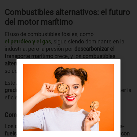
Combustibles alternativos: el futuro
del motor marítimo
El uso de combustibles fósiles, como
el petróleo y el gas
, sigue siendo dominante en la
industria, pero la presión por
descarbonizar el
transporte marítimo
crece, y los
combustibles
alternativos
se posicionan como una de las
soluciones más prometedoras.
Estos nuevos combustibles buscan
reemplazar
gradualmente al diésel
marítimo sin comprometer la
eficiencia operativa.
Combustibles sintéticos o e-fuels
Los
combustibles sintéticos,
también llamados
e-
fuels,
se elaboran
combinando hidrógeno verde con