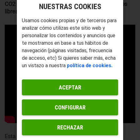
CO2 capturado,
generando hidrocarburos
líquidos
NUESTRAS COOKIES
libres de carbono neto.
Usamos cookies propias y de terceros para
analizar cómo utilizas este sitio web y
personalizar los contenidos y anuncios que
te mostramos en base a tus hábitos de
navegación (páginas visitadas, frecuencia
de acceso, etc) Si quieres saber más, echa
un vistazo a nuestra
política de cookies.
ACEPTAR
CONFIGURAR
RECHAZAR
Esta tecnología
aprovecha infraestructuras