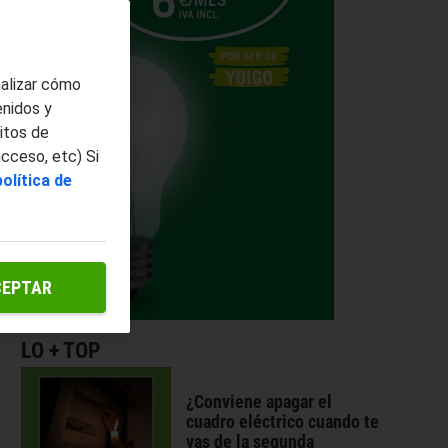
nalizar cómo
enidos y
itos de
acceso, etc) Si
política de
CEPTAR
LO + TOP
¿Conviene apagar el
cuadro eléctrico cuando te
vas de la segunda