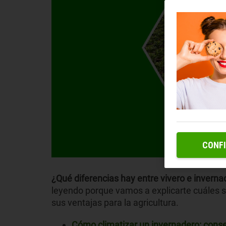
CONF
¿Qué diferencias hay entre vivero e inverna
leyendo porque vamos a explicarte cuáles so
sus ventajas para la agricultura.
Cómo climatizar un invernadero: conse