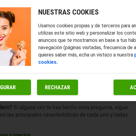
NUESTRAS COOKIES
Usamos cookies propias y de terceros para a
utilizas este sitio web y personalizar los cont
anuncios que te mostramos en base a tus háb
navegación (páginas visitadas, frecuencia de 
quieres saber más, echa un vistazo a nuestra
cookies.
IGURAR
RECHAZAR
A
dero?
Si alguna vez te has hecho esta pregunta, sigue
n las principales características de cada uno y todas
jos y precios