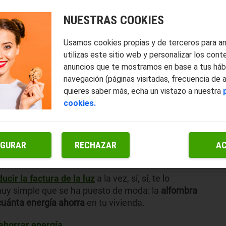
NUESTRAS COOKIES
Usamos cookies propias y de terceros para a
utilizas este sitio web y personalizar los cont
anuncios que te mostramos en base a tus háb
navegación (páginas visitadas, frecuencia de 
quieres saber más, echa un vistazo a nuestra
cookies.
IGURAR
RECHAZAR
A
ducir la factura de la luz
a la vez, sí, sí, te lo
uy simple que se ha puesto de moda: la
alfombra
cuánta energía ahorra
en tu vivienda.
 ahorrar energía