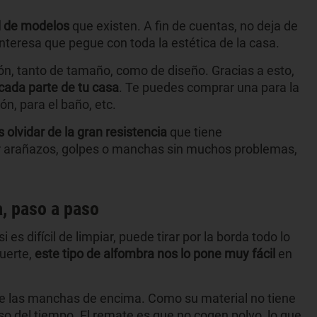
d de modelos
que existen. A fin de cuentas, no deja de
interesa que pegue con toda la estética de la casa.
n, tanto de tamaño, como de diseño. Gracias a esto,
cada parte de tu casa
. Te puedes comprar una para la
ón, para el baño, etc.
olvidar de la gran resistencia
que tiene
r arañazos, golpes o manchas sin muchos problemas,
a, paso a paso
es difícil de limpiar, puede tirar por la borda todo lo
uerte,
este tipo de alfombra nos lo pone muy fácil
en
 de las manchas de encima. Como su material no tiene
so del tiempo. El remate es que no cogen polvo, lo que