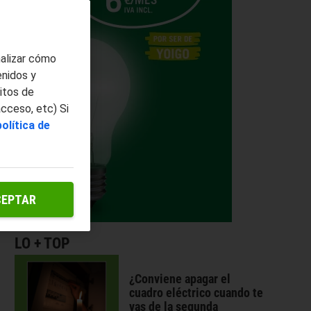
nalizar cómo
enidos y
itos de
acceso, etc) Si
política de
CEPTAR
LO + TOP
¿Conviene apagar el
cuadro eléctrico cuando te
vas de la segunda