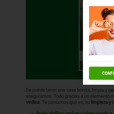
CONF
Se puede tener una casa bonita, limpia y
re
aseguramos. Todo gracias a un elemento m
vinílica
. Te contamos qué es, su
limpieza y 
Suelo vinílico: qué es y cómo ayuda a