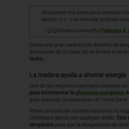
Ya compré mis luces para conectar co
decirlo ☺️☺️ y no me esté gritando m
— 🐺 (@undercoverwolfy)
February 4,
Existe una gran variedad de diseños de lám
decoración de tu casa. No te limites a las b
techo…
La madera ayuda a ahorrar energía
Uno de los mejores materiales aislantes es
para incrementar la
eficiencia energética
de
gran duración, la madera es un “
must have
”
Poner un suelo de madera natural en tu hog
combinará genial con cualquier estilo.
Este 
templados
para que la temperatura de dent