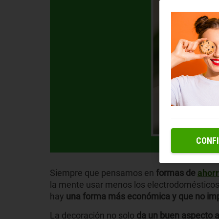
CONF
Siempre que pensamos en
formas de
ahorr
la mente usar menos los electrodomésticos
hay
una forma más económica y que no impl
La decoración no solo
da un buen aspecto a