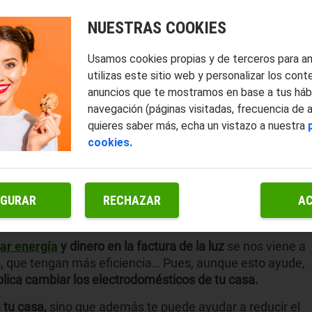
NUESTRAS COOKIES
Usamos cookies propias y de terceros para a
utilizas este sitio web y personalizar los cont
anuncios que te mostramos en base a tus háb
navegación (páginas visitadas, frecuencia de 
quieres saber más, echa un vistazo a nuestra
cookies.
IGURAR
RECHAZAR
A
ar energía
y dinero en la factura de la luz
se nos viene a
, que tengan más eficiencia… Pues, aunque esto ayude,
ica cambiar los electrodomésticos de tu casa.
 tu casa,
sino que además te puede ayudar a reducir el