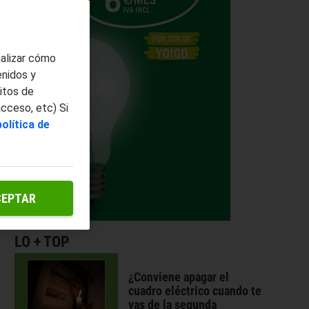
nalizar cómo
enidos y
itos de
acceso, etc) Si
política de
CEPTAR
LO + TOP
¿Conviene apagar el
cuadro eléctrico cuando te
vas de la segunda