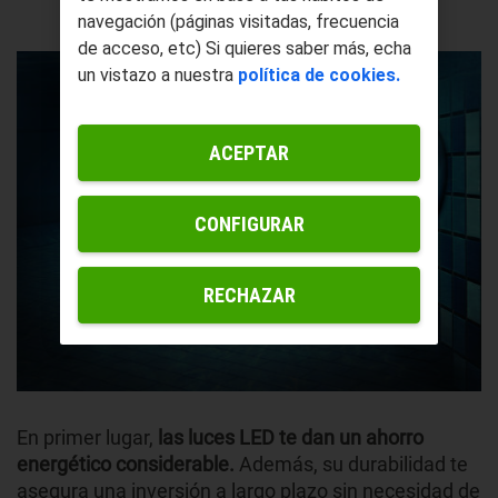
navegación (páginas visitadas, frecuencia
de acceso, etc) Si quieres saber más, echa
un vistazo a nuestra
política de cookies.
ACEPTAR
CONFIGURAR
RECHAZAR
En primer lugar,
las luces LED te dan un ahorro
energético considerable.
Además, su durabilidad te
asegura una inversión a largo plazo sin necesidad de