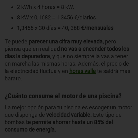
2 kWh x 4 horas = 8 kW.
8 kW x 0,1682 = 1,3456 €/diarios
1,3456 x 30 días = 40, 368
€/mensuales
Te puede
parecer una cifra muy elevada,
pero
piensa que en realida
d no vas a encender todos los
días la depuradora
, y que no siempre la vas a tener
en marcha las mismas horas. Además, el precio de
la electricidad fluctúa y en
horas valle
te saldrá más
barato.
¿Cuánto consume el motor de una piscina?
La mejor opción para tu piscina es escoger un motor
que disponga de
velocidad variable.
Este tipo de
bombas
te permite ahorrar hasta un 85% del
consumo de energía.