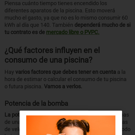
Piensa cuánto tiempo tienes encendido los
diferentes aparatos de la piscina. Esto moverá
mucho el gasto, ya que no es lo mismo consumir 60
kWh al día que 140. También
dependerá mucho de si
tu contrato es de
mercado libre o PVPC.
¿Qué factores influyen en el
consumo de una piscina?
Hay
varios factores que debes tener en cuenta
a la
hora de estimar o calcular el consumo de tu piscina
o futura piscina.
Vamos a verlos.
Potencia de la bomba
La potencia (en kW) determina el consumo:
bombas
de una sola velocidad suelen estar en 1 – 2,5 kW; las
de velocidad variable pueden bajar a 0,3 kW en modo