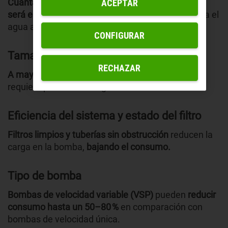
Cuantas más horas esté activa
la bomba,
mayor
ACEPTAR
será el consumo.
La recomendación es filtrar toda el
agua al menos una vez al día.
CONFIGURAR
Tamaño y volumen de la piscina
RECHAZAR
A mayor volumen, más tiempo y/o potencia
se
requiere para filtrar el agua.
Eficiencia del sistema y estado del filtro
Filtros limpios y tuberías sin obstrucción
reducen la
carga en la bomba,
bajando el consumo.
Tipo de bomba
Bombas de velocidad variable (VSP)
pueden
reducir
consumo hasta un 50–80 %
en comparación con
bombas de velocidad única.