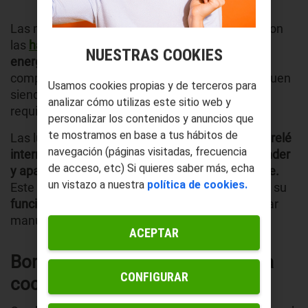
Las más comunes en los coches tradicionales son
las
halógenas
,
las cuales tienen un
consumo
NUESTRAS COOKIES
energético mayor
y generan más calor en
comparación con las
bombillas LED.
Aunque siguen
Usamos cookies propias y de terceros para
siendo efectivas, su durabilidad es menor y
analizar cómo utilizas este sitio web y
requieren más energía para operar que las LED.
personalizar los contenidos y anuncios que
te mostramos en base a tus hábitos de
Las luces intermitentes se activan mediante un
relé
navegación (páginas visitadas, frecuencia
intermitente
, un dispositivo encargado de
encender
de acceso, etc) Si quieres saber más, echa
y apagar
la bombilla
de forma rápida y constante.
un vistazo a nuestra
política de cookies.
Este mecanismo permite que las luces cumplan su
función de advertencia
sin necesidad de accionar
manualmente su encendido y apagado.
ACEPTAR
Bombillas LED intermitentes para
CONFIGURAR
coche