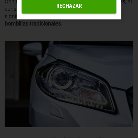
Con la llegada de las
bombillas LED intermitentes
, el
RECHAZAR
consumo de los intermitentes ha disminuido
significativamente en comparación con las
bombillas tradicionales.