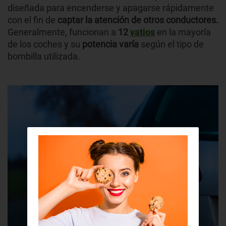
diseñada para encenderse y apagarse rápidamente
con el fin de
captar la atención de otros conductores.
Generalmente, funcionan a
12
vatios
en la mayoría
de los coches y su
potencia varía
según el tipo de
bombilla utilizada.