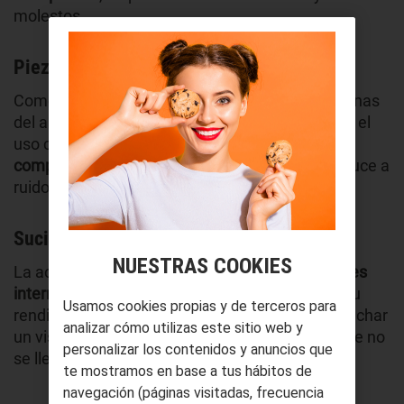
molestos.
Piezas desgastadas
Como cualquier otro dispositivo, las piezas internas
del aire acondicionado pueden desgastarse con el
uso continuo.
Rodamientos, correas y otros
componentes
pueden deteriorarse, lo que conduce a
ruidos inusuales y muy molestos.
Suciedad y acumulación de polvo
NUESTRAS COOKIES
La acumulación de suciedad y
polvo en las partes
internas
del aire acondicionado puede afectar su
Usamos cookies propias y de terceros para
rendimiento y generar ruidos molestos. Debes echar
analizar cómo utilizas este sitio web y
un vistazo de vez en cuando a los filtros para que no
personalizar los contenidos y anuncios que
se llenen de polen o cualquier otra partícula.
te mostramos en base a tus hábitos de
navegación (páginas visitadas, frecuencia