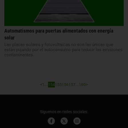
Automatismos para puertas alimentados con energía
solar
Las placas solares y fotovoltaicas no son las únicas que
están pujando por el autoconsumo para reducir las emisiones
contaminantes.
<
1
...
154
155
156
157
...
160
>
Síguenos en redes sociales: