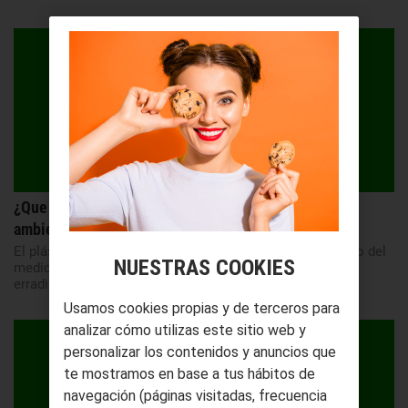
¿Que problema genera el plástico con el medio
ambiente?
El plástico no solo se ha convertido en el mayor enemigo del
NUESTRAS COOKIES
medio ambiente, sino en el más importante elemento a
erradicar en una sociedad ...
Usamos cookies propias y de terceros para
analizar cómo utilizas este sitio web y
personalizar los contenidos y anuncios que
te mostramos en base a tus hábitos de
navegación (páginas visitadas, frecuencia