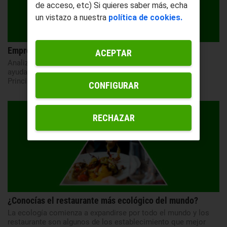
de acceso, etc) Si quieres saber más, echa
un vistazo a nuestra
política de cookies.
Empresas líderes en el sector eólico
ACEPTAR
Analizamos algunas de las empresas eólicas que han
ayudado, en gran parte, a la transición sostenible actual.
Principales fabricantes de...
CONFIGURAR
RECHAZAR
¿Conocías el restaurante más ecológico del mundo?
La ecología comienza a expandirse por todo el mundo y los
restaurante son algunos de los establecimiento que mejor