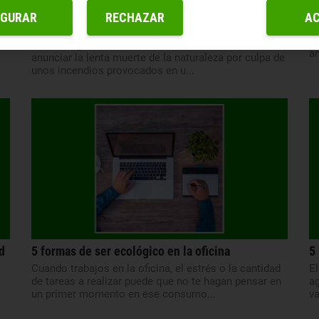
5 consejos para evitar incendios forestales este
¿
IGURAR
RECHAZAR
A
verano
El
pe
Con la llegada del verano, los telediarios comienzan a
am
anunciar la lenta muerte de la naturaleza por culpa de
unos incendios provocados en u...
d
5 formas de ser ecológico en la oficina
5
Cuando trabajos en la oficina, el estrés o la cantidad
El
de tareas a realizar puede que no te hagan pensar en
ag
un primer momento en ese consumo...
va