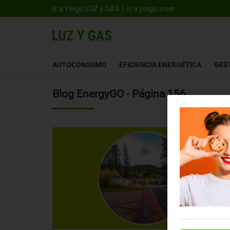
Ir a Yoigo LUZ y GAS
Ir a yoigo.com
AUTOCONSUMO
EFICIENCIA ENERGÉTICA
GES
Blog EnergyGO - Página 156