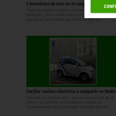
5 beneficios de vivir en el campo
CONF
Vives en la gran ciudad y muchas veces lo has
pensado: ¿cómo sería vivir en el campo? Idealizada
por unos y perseguida por otros, la idea de...
Car2Go: coches eléctricos a compartir en Madri
Durante los últimos años, las consecuencias de la
crisis y la paralela necesidad por mitigar la
contaminación de las grandes ciudades han da...