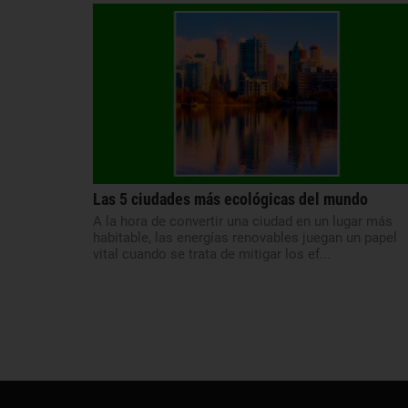
Las 5 ciudades más ecológicas del mundo
A la hora de convertir una ciudad en un lugar más
habitable, las energías renovables juegan un papel
vital cuando se trata de mitigar los ef...