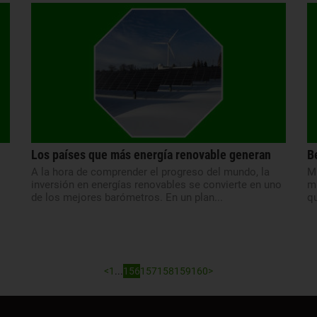
Los países que más energía renovable generan
B
A la hora de comprender el progreso del mundo, la
M
inversión en energías renovables se convierte en uno
m
de los mejores barómetros. En un plan...
qu
<
1
...
156
157
158
159
160
>