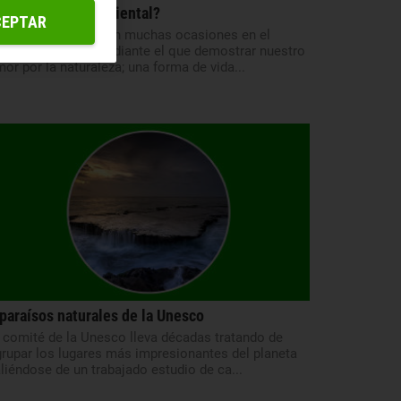
Qué es el arte ambiental?
CEPTAR
 arte se convierte en muchas ocasiones en el
rfecto vehículo mediante el que demostrar nuestro
or por la naturaleza; una forma de vida...
 paraísos naturales de la Unesco
 comité de la Unesco lleva décadas tratando de
rupar los lugares más impresionantes del planeta
liéndose de un trabajado estudio de ca...