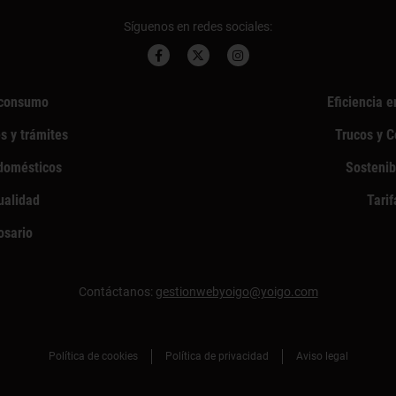
Síguenos en redes sociales:
consumo
Eficiencia e
s y trámites
Trucos y 
domésticos
Sostenib
ualidad
Tarif
osario
Contáctanos:
gestionwebyoigo@yoigo.com
Política de cookies
Política de privacidad
Aviso legal