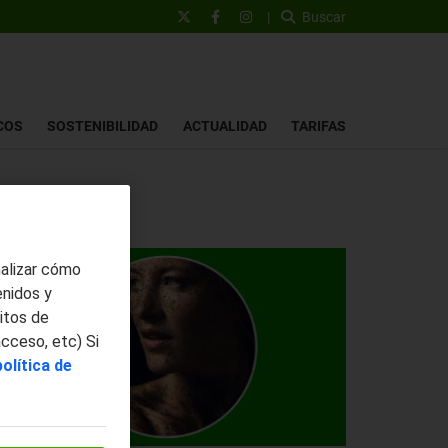
|
Buscar
COS
SOSTENIBILIDAD
ACTUALIDAD
TARIFAS
nalizar cómo
enidos y
itos de
acceso, etc) Si
política de