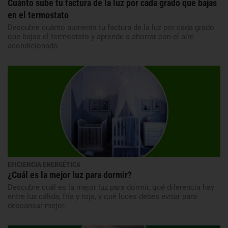
Cuánto sube tu factura de la luz por cada grado que bajas
en el termostato
Descubre cuánto aumenta tu factura de la luz por cada grado
que bajas el termostato y aprende a ahorrar con el aire
acondicionado
EFICIENCIA ENERGÉTICA
¿Cuál es la mejor luz para dormir?
Descubre cuál es la mejor luz para dormir, qué diferencia hay
entre luz cálida, fría y roja, y qué luces debes evitar para
descansar mejor.