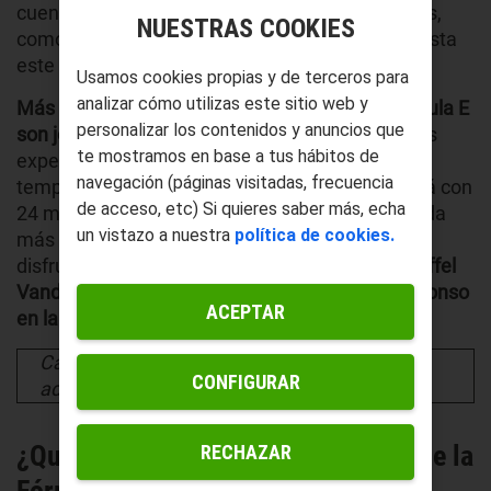
cuenta que algunas de las principales escuadras,
NUESTRAS COOKIES
como Mercedes y Porsche, no han debutado hasta
este año.
Usamos cookies propias y de terceros para
analizar cómo utilizas este sitio web y
Más de dos tercios de los aficionados a la Fórmula E
personalizar los contenidos y anuncios que
son jóvenes de menos de 35 años
. Por lo que las
te mostramos en base a tus hábitos de
expectativas de crecimiento son enormes. En la
navegación (páginas visitadas, frecuencia
temporada 2019-2020 esta competición contará con
de acceso, etc) Si quieres saber más, echa
24 monoplazas, lo que supone la parrilla de salida
un vistazo a nuestra
política de cookies.
más amplia de toda su historia. Y podremos
disfrutar con pilotos del máximo nivel como
Stoffel
Vandoorne
,
antiguo compañero de Fernando Alonso
ACEPTAR
en la F1 con McLaren
.
Cada año la Fórmula E gana mucho más
CONFIGURAR
adepto
¿Qué velocidad alcanzan los autos de la
RECHAZAR