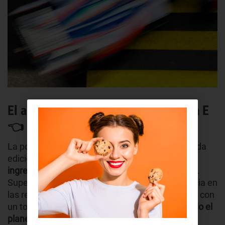
El aumento de la moda de la Fórmula E
👈
La popularidad de la Fórmula E aumenta con cada
edición.
En la temporada 2018-2019 tuvo unos
ingresos cercanos a los 200 millones de dólares
.
Superando en un 50% a la anterior. Y su presencia en
las redes sociales aumentó en más de un 200%, con
un total de
850 millones de espectadores en todo el
planeta
. Cifras muy importantes si tenemos en