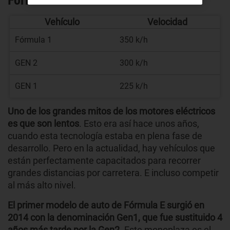
Fórmula E? 🏎️
Vehículo
Velocidad
Fórmula 1
350 k/h
GEN 2
300 k/h
GEN 1
225 k/h
Uno de los grandes mitos de los motores eléctricos
es que son lentos
. Esto era así hace unos años,
cuando esta tecnología estaba en plena fase de
desarrollo. Pero en la actualidad, hay vehículos que
están perfectamente capacitados para recorrer
grandes distancias por carretera. E incluso competir
al más alto nivel.
El primer modelo de auto de Fórmula E surgió en
2014 con la denominación Gen1, que fue sustituido 4
años más tarde por la Gen2
. Este monoplaza es el