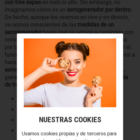
con tres aspas
en todo lo alto. Sin embargo, no
imaginamos cómo es un
aerogenerador por dentro
.
De hecho, aunque los veamos en vivo y en directo,
no somos conscientes de las
medidas de un
aerogenerador
hasta que no vemos a camiones con
remolques kilométricos transportando sus piezas
por la carretera. Por eso, para comprender mejor el
funcionamiento de los
generadores eólicos
, vamos a
hacer un repaso por las principales
partes del
aerogenerador, tanto
interiores como exteriores,
¡para que comprendáis
cómo se produce la magia
de traducir viento en electricidad!
Eje principal
Multiplicadora
NUESTRAS COOKIES
Equipamiento eléctrico
Sistema de control
Usamos cookies propias y de terceros para