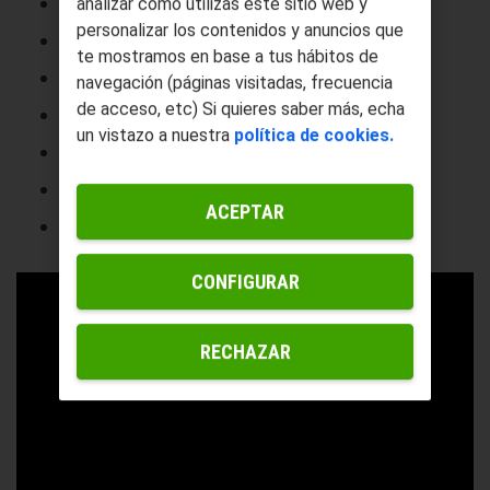
Mecanismos auxiliares
analizar cómo utilizas este sitio web y
personalizar los contenidos y anuncios que
Torre
te mostramos en base a tus hábitos de
Góndola
navegación (páginas visitadas, frecuencia
de acceso, etc) Si quieres saber más, echa
Buje
un vistazo a nuestra
política de cookies.
Palas del rotor
Estación meteorológica
ACEPTAR
Baliza de señalización de posición
CONFIGURAR
RECHAZAR