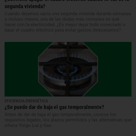
segunda vivienda?
Cuando dejamos vacía una segunda vivienda durante semanas
o incluso meses, una de las dudas más comunes es qué
hacer con la electricidad. ¿Es mejor dejar todo conectado o
bajar el cuadro eléctrico para evitar gastos innecesarios?
EFICIENCIA ENERGÉTICA
¿Se puede dar de baja el gas temporalmente?
Antes de dar de baja el gas temporalmente, conoce los
requisitos legales, los plazos permitidos y las alternativas que
ofrece Yoigo Luz y Gas.