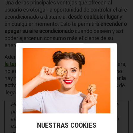
Una de las principales ventajas que ofrecen al
usuario es otorgar la oportunidad de controlar el aire
acondicionado a distancia,
desde cualquier lugar
y
en cualquier momento. Esto te permitirá
encender o
apagar su aire acondicionado
cuando deseen y así
poder ejercer un consumo más eficiente de su
energía.
Además, podrás saber en todo momento
la temperatura que hay en tu casa
. De esta manera,
no es necesario dejar el A/C encendido cuando no
hay nadie, y entre otras cosas, puedes
programar la
activación del termostato inteligente
justo antes de
llegar a casa.
Hemos estado unos días fuera de casa y es la
primera vez que tenemos un termostato
inteligente. La temperatura bajó a los 13ºC en
NUESTRAS COOKIES
estos días, pero ayer la casa estaba caliente
cuando llegamos. El futuro sí era esto.