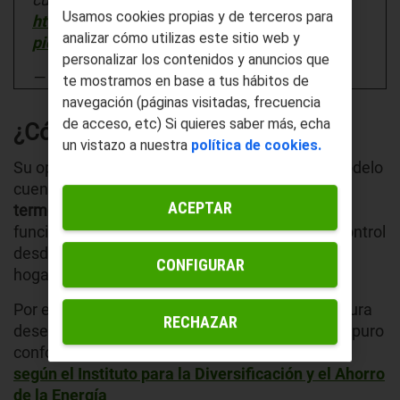
Usamos cookies propias y de terceros para
https://t.co/HY4Z23dhU5
analizar cómo utilizas este sitio web y
pic.twitter.com/YaQYvhZvB9
personalizar los contenidos y anuncios que
— bydiox (@bydiox)
December 26, 2018
te mostramos en base a tus hábitos de
navegación (páginas visitadas, frecuencia
de acceso, etc) Si quieres saber más, echa
¿Cómo funcionan?
un vistazo a nuestra
política de cookies.
Su operativa es muy sencilla, y aunque cada modelo
cuenta con unas
características
diferentes, los
ACEPTAR
termostatos digitales
cumplen una serie de
funcionalidades comunes y básicas, como su control
desde una app y su conectividad a la red wifi del
CONFIGURAR
hogar.
Por ejemplo, te permite seleccionar la temperatura
RECHAZAR
deseada a distancia y que la llegada a casa sea puro
confort, aunque recuerda que,
según el Instituto para la Diversificación y el Ahorro
de la Energía