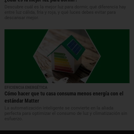
Descubre cuál es la mejor luz para dormir, qué diferencia hay
entre luz cálida, fría y roja, y qué luces debes evitar para
descansar mejor.
EFICIENCIA ENERGÉTICA
Cómo hacer que tu casa consuma menos energía con el
estándar Matter
La automatización inteligente se convierte en la aliada
perfecta para optimizar el consumo de luz y climatización sin
esfuerzo.