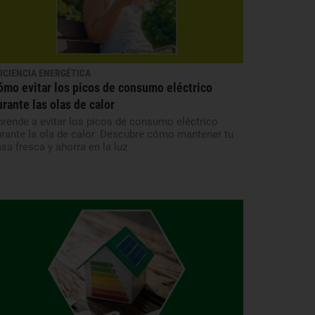
ICIENCIA ENERGÉTICA
ómo evitar los picos de consumo eléctrico
urante las olas de calor
rende a evitar los picos de consumo eléctrico
rante la ola de calor. Descubre cómo mantener tu
sa fresca y ahorra en la luz