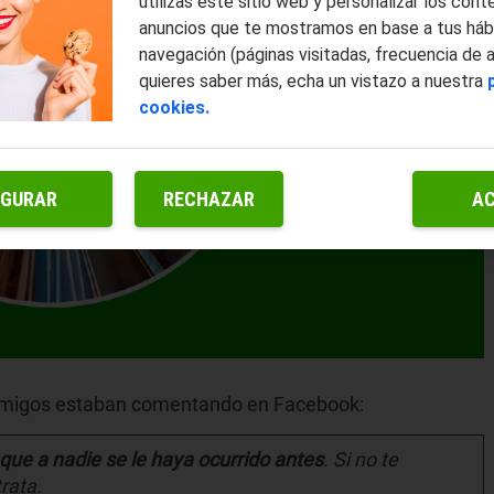
utilizas este sitio web y personalizar los cont
anuncios que te mostramos en base a tus háb
navegación (páginas visitadas, frecuencia de 
quieres saber más, echa un vistazo a nuestra
cookies.
IGURAR
RECHAZAR
A
s amigos estaban comentando en Facebook:
 que a nadie se le haya ocurrido antes
. Si no te
rata.