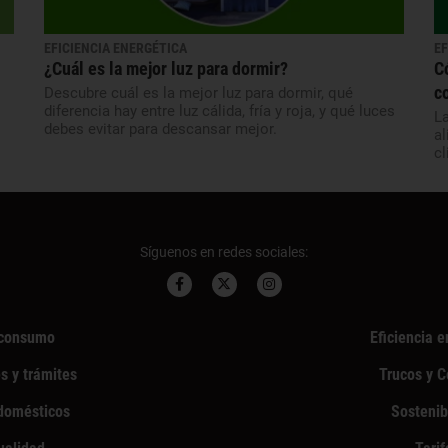
EFICIENCIA ENERGÉTICA
EF
¿Cuál es la mejor luz para dormir?
C
c
Descubre cuál es la mejor luz para dormir, qué
diferencia hay entre luz cálida, fría y roja, y qué luces
La
debes evitar para descansar mejor.
al
cl
Síguenos en redes sociales:
consumo
Eficiencia e
s y trámites
Trucos y 
domésticos
Sostenib