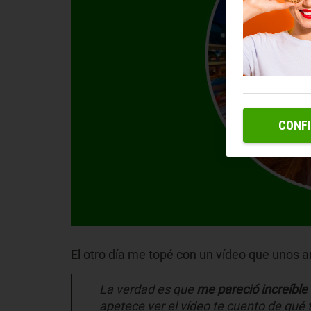
CONF
El otro día me topé con un vídeo que uno
La verdad es que
me pareció increíble
apetece ver el vídeo te cuento de qué t