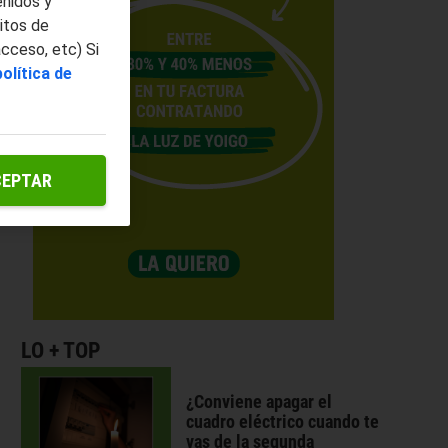
enidos y
itos de
acceso, etc) Si
política de
CEPTAR
LO + TOP
¿Conviene apagar el
cuadro eléctrico cuando te
vas de la segunda