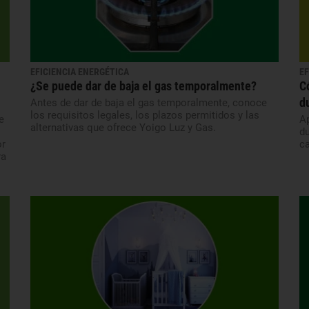
EFICIENCIA ENERGÉTICA
EF
¿Se puede dar de baja el gas temporalmente?
C
d
Antes de dar de baja el gas temporalmente, conoce
los requisitos legales, los plazos permitidos y las
e
Ap
alternativas que ofrece Yoigo Luz y Gas.
du
or
ca
ra