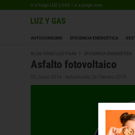
Ir a Yoigo LUZ y GAS
Ir a yoigo.com
AUTOCONSUMO
EFICIENCIA ENERGÉTICA
GES
BLOG YOIGO LUZ Y GAS
EFICIENCIA ENERGÉTICA
Asfalto fotovoltaico
05 Junio 2014 - Actualizado 26 Febrero 2019