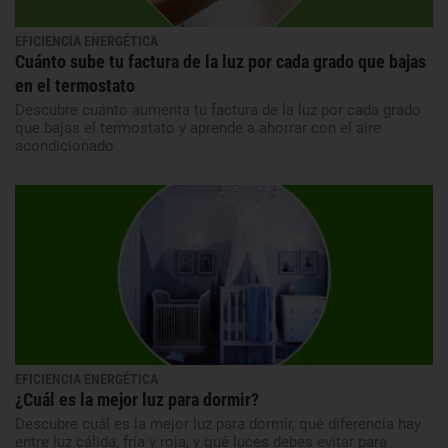
EFICIENCIA ENERGÉTICA
Cuánto sube tu factura de la luz por cada grado que bajas
en el termostato
Descubre cuánto aumenta tu factura de la luz por cada grado
que bajas el termostato y aprende a ahorrar con el aire
acondicionado
EFICIENCIA ENERGÉTICA
¿Cuál es la mejor luz para dormir?
Descubre cuál es la mejor luz para dormir, qué diferencia hay
entre luz cálida, fría y roja, y qué luces debes evitar para