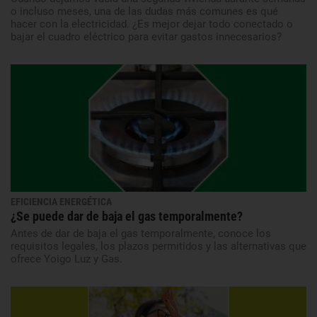
o incluso meses, una de las dudas más comunes es qué
hacer con la electricidad. ¿Es mejor dejar todo conectado o
bajar el cuadro eléctrico para evitar gastos innecesarios?
EFICIENCIA ENERGÉTICA
¿Se puede dar de baja el gas temporalmente?
Antes de dar de baja el gas temporalmente, conoce los
requisitos legales, los plazos permitidos y las alternativas que
ofrece Yoigo Luz y Gas.