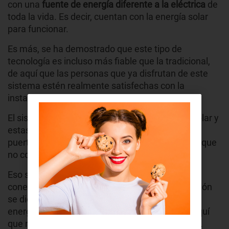
con una
fuente de energía diferente a la eléctrica
de
toda la vida. Es decir, cuentan con la energía solar
para funcionar.
Es más, se ha demostrado que este tipo de
tecnología es incluso más fiable que la tradicional,
de aquí que las personas que ya disfrutan de este
sistema estén realmente satisfechas con la
instalación.
El sistema es sencillo, el sol alimenta la placa solar y
estas llenan de energía las baterías. Cuando la
puerta se quiere abrir, tira de esa energía, por lo que
no consume de la energía eléctrica tradicional.
Eso sí, hay modelos que también permiten
conectarla a la red central por si en alguna ocasión
se diese el caso de que la batería se queda sin
energía. Aunque esto no suele ser común, de aquí
que no se recomiende la diferencia de inversión.