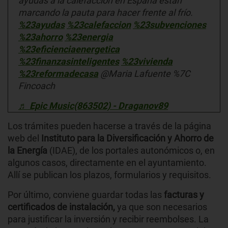
ayudas a la calefacción en España están
marcando la pauta para hacer frente al frío.
%23ayudas
%23calefaccion
%23subvenciones
%23ahorro
%23energia
%23eficienciaenergetica
%23finanzasinteligentes
%23vivienda
%23reformadecasa
@Maria Lafuente %7C
Fincoach
♬ Epic Music(863502) - Draganov89
Los trámites pueden hacerse a través de la página
web del
Instituto para la Diversificación y Ahorro de
la Energía
(IDAE), de los portales autonómicos o, en
algunos casos, directamente en el ayuntamiento.
Allí se publican los plazos, formularios y requisitos.
Por último, conviene guardar todas las
facturas y
certificados de instalación,
ya que son necesarios
para justificar la inversión y recibir reembolses. La