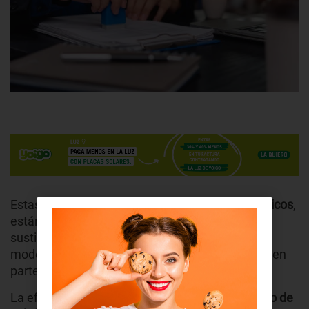
Estas ayudas, gestionadas por
organismos públicos
,
están pensadas para facilitar la instalación o
sustitución de equipos antiguos por sistemas
modernos y sostenibles. En muchos casos, cubren
parte de los costes de instalación.
La eficiencia energética
no depende solo del tipo de