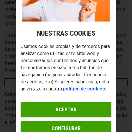
calefacción,
sino también del estado general de la
vivienda. Un buen aislamiento evita fugas de calor y
humedades
, o que mejora el rendimiento del
sistema y reduce la necesidad de consumo.
NUESTRAS COOKIES
Entre los equipos que suelen contar con subvención
destacan los
sistemas de
aerotermia
,
las calderas
Usamos cookies propias y de terceros para
de condensación, los emisores térmicos cerámicos
analizar cómo utilizas este sitio web y
o las instalaciones solares térmicas. Todos utilizan
personalizar los contenidos y anuncios que
fuentes renovables o aprovechan la energía
te mostramos en base a tus hábitos de
disponible.
navegación (páginas visitadas, frecuencia
de acceso, etc) Si quieres saber más, echa
un vistazo a nuestra
política de cookies.
Además, para acceder a la mayoría de estas ayudas,
es necesario disponer de un
certificado energético
actualizado. Este documento evalúa la eficiencia del
ACEPTAR
inmueble y sirve como punto de partida para calcular
el ahorro potencial tras la reforma.
CONFIGURAR