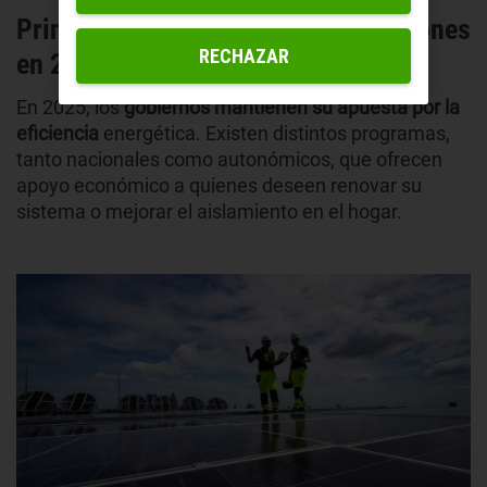
Principales programas de subvenciones
RECHAZAR
en 2025
En 2025, los
gobiernos mantienen su apuesta por la
eficiencia
energética. Existen distintos programas,
tanto nacionales como autonómicos, que ofrecen
apoyo económico a quienes deseen renovar su
sistema o mejorar el aislamiento en el hogar.