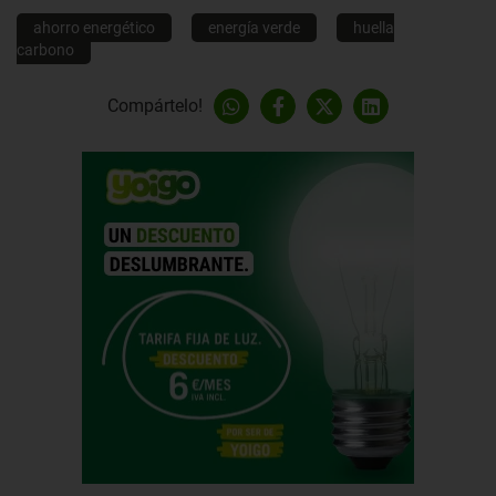
ahorro energético
energía verde
huella
carbono
Compártelo!