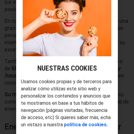
los vientos, se pueden implementar soluciones
pasivas muy efectivas.
En cuanto a los tipos de vivienda sostenible, hay una
gran variedad. Las
casas bioclimáticas
se diseñan
pensando en el aprovechamiento del entorno,
mientras que las
casas de madera
destacan por su
excelente aislamiento térmico y acústico.
También están las
casas de hormigón ecológico
o
NUESTRAS COOKIES
de
bloques de tierra compactada.
Incluso las
tiny
houses
, viviendas pequeñas y funcionales, pueden
Usamos cookies propias y de terceros para
construirse con criterios de sostenibilidad.
analizar cómo utilizas este sitio web y
Su menor tamaño implica menos recurso
s para su
personalizar los contenidos y anuncios que
construcción y mantenimiento, y
menor consumo
de
te mostramos en base a tus hábitos de
energía.
navegación (páginas visitadas, frecuencia
de acceso, etc) Si quieres saber más, echa
un vistazo a nuestra
política de cookies.
Energías renovables para el hogar