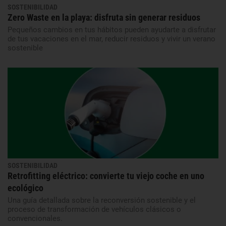
SOSTENIBILIDAD
Zero Waste en la playa: disfruta sin generar residuos
Pequeños cambios en tus hábitos pueden ayudarte a disfrutar
de tus vacaciones en el mar, reducir residuos y vivir un verano
sostenible
SOSTENIBILIDAD
Retrofitting eléctrico: convierte tu viejo coche en uno
ecológico
Una guía detallada sobre la reconversión sostenible y el
proceso de transformación de vehículos clásicos o
convencionales.