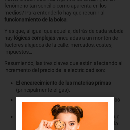
fenómeno tan sencillo como aparenta en los
medios? Para entenderlo hay que recurrir al
funcionamiento de la bolsa
.
Y es que, al igual que aquella, detrás de cada subida
hay
lógicas complejas
vinculadas a un montón de
factores alejados de la calle: mercados, costes,
impuestos…
Resumiendo, las tres claves que están afectando al
incremento del precio de la electricidad son:
El encarecimiento de las materias primas
(principalmente el gas).
El encarecimiento de los costes por derechos
de emisión de CO2
.
El modelo de fijación de precios europeo
, que
marca el coste de la energía en función de la