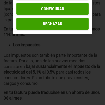
de la electricidad, el Gobierno ha reducido los costes
fijos de distribución y mantenimiento un 93%
CONFIGURAR
(concretamente un 70% en energía y en un 23% para
la potencia).
RECHAZAR
En tu factura puede traducirse en un ahorro de unos
11€ al mes.
Los impuestos
Los impuestos son también parte importante de la
factura. Por ello, una de las nuevas medidas
consiste en
bajar sustancialmente el Impuesto de la
electricidad del 5,1% al 0,5%
para casi todos los
consumidores. Es un tributo que grava costes,
cargos y consumo.
En tu factura puede traducirse en un
ahorro d
e unos
3€ al mes
.