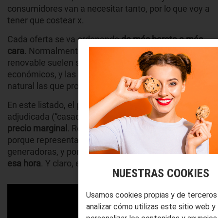
consumidores van a necesitar tanto, por lo que voy a
tener que costear x.
Cada oferta se va ordenando
de más barata a más
cara
. Normalmente las distribuidoras de energía
renovable suelen ser las que ofrecen los precios
económicos, y las dedicadas al carbón y el gas
natural las que proponen las tarifas más altas.
En este listado, el precio de la última oferta
adjudicada (“casada”) es el que se conoce como
precio
marginal
. Resulta el más determinante
porque representa la tarifa a abonar por todas las
generadoras, y por tanto
todos los compradores en
esa hora
. Y claro, es el
pool
más caro de todos.
NUESTRAS COOKIES
Usamos cookies propias y de terceros
analizar cómo utilizas este sitio web y