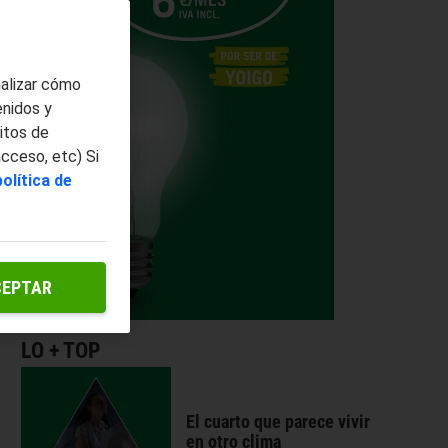
nalizar cómo
enidos y
itos de
acceso, etc) Si
política de
CEPTAR
LO + TOP
El cuarto que parece vivir
en otro clima