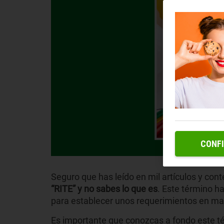
CONF
Seguro que has leído en mil artículos y con
“RITE” y no sabes lo que es
. Este término h
para establecer unos requerimientos en mat
Es importante que conozcas a fondo este 