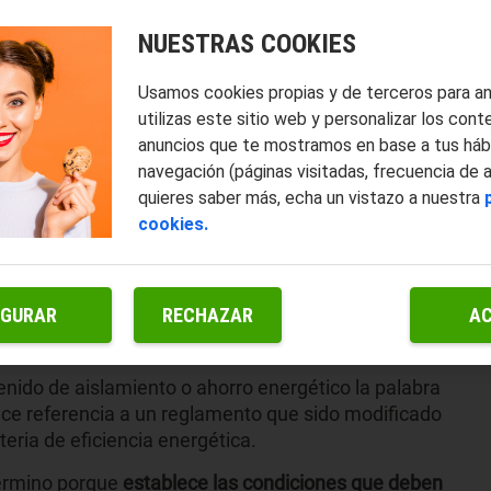
NUESTRAS COOKIES
Usamos cookies propias y de terceros para a
utilizas este sitio web y personalizar los cont
anuncios que te mostramos en base a tus háb
navegación (páginas visitadas, frecuencia de 
quieres saber más, echa un vistazo a nuestra
cookies.
IGURAR
RECHAZAR
A
tenido de aislamiento o ahorro energético la palabra
ace referencia a un reglamento que sido modificado
eria de eficiencia energética.
término porque
establece las condiciones que deben