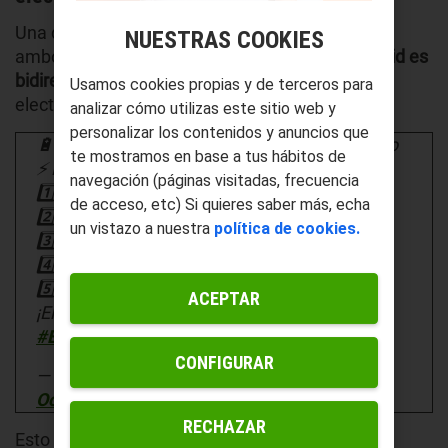
Una de las principales diferencias que hay entre
NUESTRAS COOKIES
ambos
tipos de red
, es que el sistema
Smart Grid es
bidireccional
, lo que permite una transmisión de
Usamos cookies propias y de terceros para
electricidad en ambos sentidos.
analizar cómo utilizas este sitio web y
personalizar los contenidos y anuncios que
🔋⚡ Tendencias Clave en el Sector Energético
te mostramos en base a tus hábitos de
⚡🔋
navegación (páginas visitadas, frecuencia
1️⃣ Energías Renovables en auge 🌍
de acceso, etc) Si quieres saber más, echa
2️⃣ Digitalización y Smart Grids 🌐
un vistazo a nuestra
política de cookies.
3️⃣ Almacenamiento de energía avanzado 🔋
4️⃣ Movilidad eléctrica 🚗
5️⃣ Blockchain para gestión eficiente🔗
ACEPTAR
¡El futuro de la energía es ahora!
#EnergíaSostenible
CONFIGURAR
— Miguel Castellanos (@MACastellanosT)
October 27, 2024
RECHAZAR
Esto implica que tanto hogares como negocios