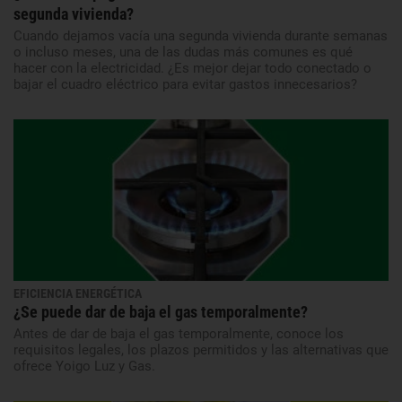
segunda vivienda?
Cuando dejamos vacía una segunda vivienda durante semanas
o incluso meses, una de las dudas más comunes es qué
hacer con la electricidad. ¿Es mejor dejar todo conectado o
bajar el cuadro eléctrico para evitar gastos innecesarios?
EFICIENCIA ENERGÉTICA
¿Se puede dar de baja el gas temporalmente?
Antes de dar de baja el gas temporalmente, conoce los
requisitos legales, los plazos permitidos y las alternativas que
ofrece Yoigo Luz y Gas.