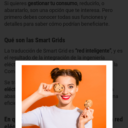
Si quieres
gestionar tu consumo
, reducirlo, o
abaratarlo, son una opción que te interesa. Pero
primero debes conocer todas sus funciones y
detalles para saber cómo podrían beneficiarte.
Qué son las Smart Grids
La traducción de Smart Grid es
“red inteligente”
, y es
el resultado de la integración de la ingeniería
eléctrica con las tecnologías de la Información y la
Comunicación.
Se trata de un
sistema de redes de distribución
eléctrica
que incorpora la
tecnología digital
para
abastecer la demanda ya existente con la máxima
eficiencia energética posible.
En qué se diferencian las Smart Grids de la red
eléctrica tradicional