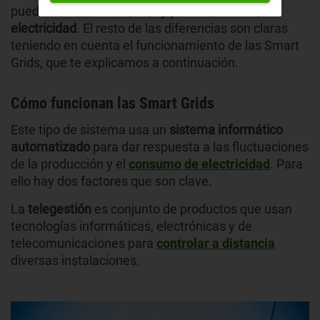
pueden
ser consumidores y productores de
electricidad
. El resto de las diferencias son claras
teniendo en cuenta el funcionamiento de las Smart
Grids, que te explicamos a continuación.
Cómo funcionan las Smart Grids
Este tipo de sistema usa un
sistema informático
automatizado
para dar respuesta a las fluctuaciones
de la producción y el
consumo de electricidad
. Para
ello hay dos factores que son clave.
La
telegestión
es conjunto de productos que usan
tecnologías informáticas, electrónicas y de
telecomunicaciones para
controlar a distancia
diversas instalaciones.