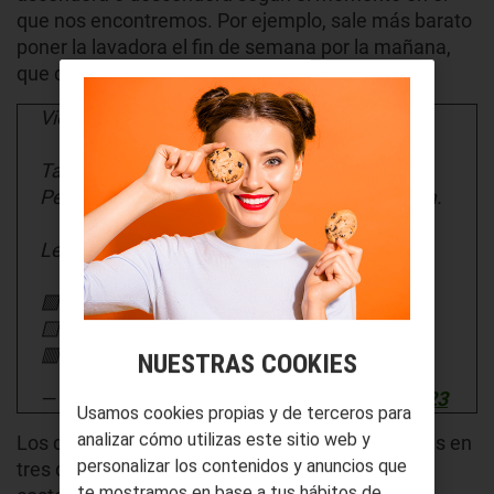
que nos encontremos. Por ejemplo, sale más barato
poner la lavadora el fin de semana por la mañana,
que cualquier martes a la misma hora.
Viernes, 10 de Febrero de 2023
Tarifa PVPC (2.0 TD). Precios de la Luz para
Península, Baleares, Canarias, Ceuta y Melilla.
Leyenda:
🟩 Hora en período VALLE.
🟨 Hora en período LLANO.
🟥 Hora en período PUNTA.🔽
NUESTRAS COOKIES
— Man L.Go🔻 (@ManL_Go6)
February 9, 2023
Usamos cookies propias y de terceros para
analizar cómo utilizas este sitio web y
Los días de la semana y las horas están divididas en
personalizar los contenidos y anuncios que
tres diferentes franjas, cada una de ellas con un
te mostramos en base a tus hábitos de