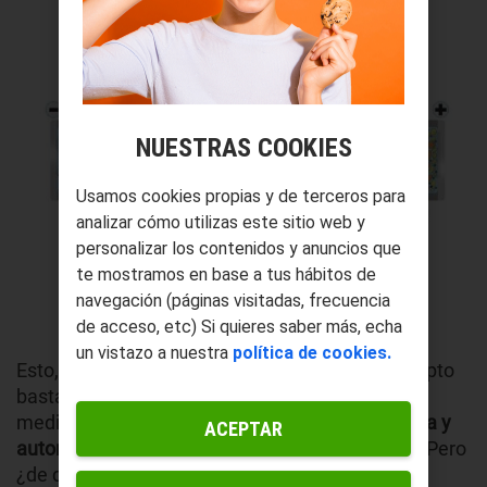
NUESTRAS COOKIES
Usamos cookies propias y de terceros para
analizar cómo utilizas este sitio web y
personalizar los contenidos y anuncios que
te mostramos en base a tus hábitos de
navegación (páginas visitadas, frecuencia
Samsung
de acceso, etc) Si quieres saber más, echa
un vistazo a nuestra
política de cookies.
Esto, que parece un cambio menor, es un concepto
bastante revolucionario que resuelve en gran
medida los problemas de
durabilidad, resistencia y
ACEPTAR
autonomía
de las baterías de litio tradicionales. Pero
¿de dónde vienen todas estas cosas?