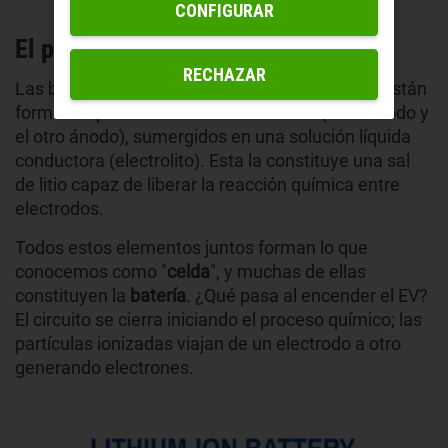
CONFIGURAR
El problema de las baterías de litio
RECHAZAR
Las baterías de los coches eléctricos actuales están
formadas por
dos electrodos de metal
(uno cátodo y
el otro ánodo), sumergidos en una solución líquida
conductora (electrolito). Esta la constituye una sal
de litio capaz de liberar la reacción química entre
electrodos.
Todos estos elementos juntos forman lo que
conocemos como "
celda
", y muchas de ellas
constituyen la
batería
. ¿Qué pasa al encender el EV?
El circuito se cierra iniciando el proceso químico; las
partículas ionizadas viajan de un electrodo a otro
generando electrones.