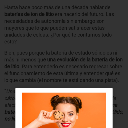
Hasta hace poco más de una década hablar de
baterías de ion de litio
era hacerlo del futuro. Las
necesidades de autonomía sin embargo son
mayores que lo que pueden satisfacer estas
unidades de celdas. ¿Por qué te contamos todo
esto?
Bien, pues porque la batería de estado sólido es ni
más ni menos qu
e una evolución de la batería de ion
de litio
. Para entenderlo es necesario regresar sobre
el funcionamiento de esta última y entender qué es
lo que cambia (el nombre te está dando una pista).
"
Una batería de iones de litio se compone de un
cátodo, un ánodo, un separador y una solución de
electrolito líquido
", explican desde Samsung. "
Una
batería de estado sólido emplea un electrolito sólido,
no líquido
". Hasta ahí todo bastante obvio.